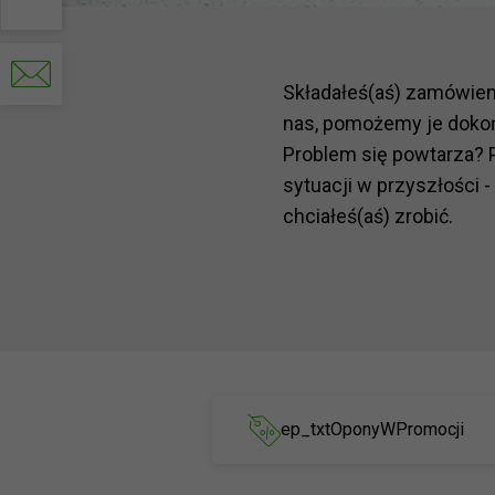
Contactez-
nous
par
Składałeś(aś) zamówie
e-
mail
nas, pomożemy je doko
Problem się powtarza? 
sytuacji w przyszłości -
chciałeś(aś) zrobić.
ep_txtOponyWPromocji