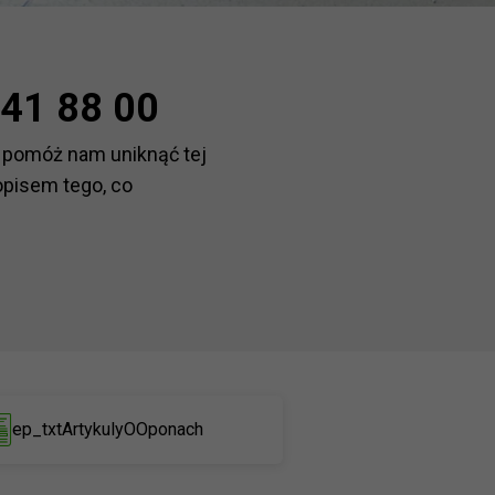
41 88 00
 pomóż nam uniknąć tej
opisem tego, co
ep_txtArtykulyOOponach