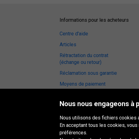
Informations pour les acheteurs
Centre d'aide
Articles
Rétractation du contrat
(échange ou retour)
Réclamation sous garantie
Moyens de paiement
CGV
Nous nous engageons à pr
Avis sur les pneus
Station de montage
Nous utilisons des fichiers cookies 
En acceptant tous les cookies, vous
Accessibilité numérique
préférences.