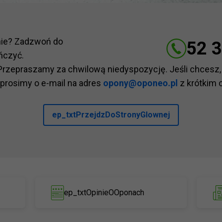
nie? Zadzwoń do
52 3
ńczyć.
Przepraszamy za chwilową niedyspozycję. Jeśli chcesz,
 prosimy o e-mail na adres
opony@oponeo.pl
z krótkim 
ep_txtPrzejdzDoStronyGlownej
ep_txtOpinieOOponach