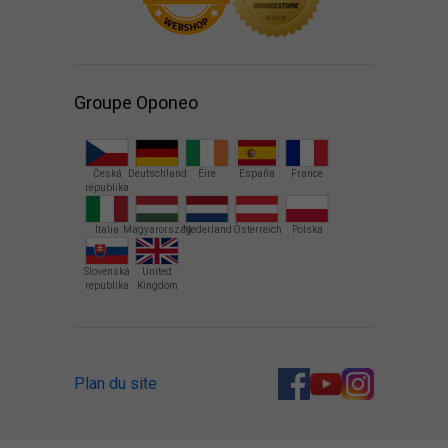
Groupe Oponeo
Česká
Deutschland
Éire
España
France
republika
Italia
Magyarország
Nederland
Österreich
Polska
Slovenská
United
republika
Kingdom
Plan du site