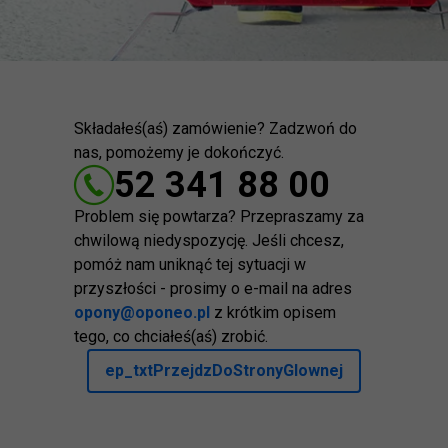
Składałeś(aś) zamówienie? Zadzwoń do
nas, pomożemy je dokończyć.
52 341 88 00
Problem się powtarza? Przepraszamy za
chwilową niedyspozycję. Jeśli chcesz,
pomóż nam uniknąć tej sytuacji w
przyszłości - prosimy o e-mail na adres
opony@oponeo.pl
z krótkim opisem
tego, co chciałeś(aś) zrobić.
ep_txtPrzejdzDoStronyGlownej