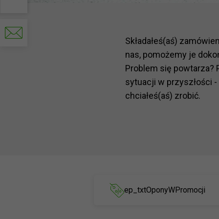
Contactez-
nous
par
Składałeś(aś) zamówie
e-
mail
nas, pomożemy je doko
Problem się powtarza? 
sytuacji w przyszłości -
chciałeś(aś) zrobić.
ep_txtOponyWPromocji