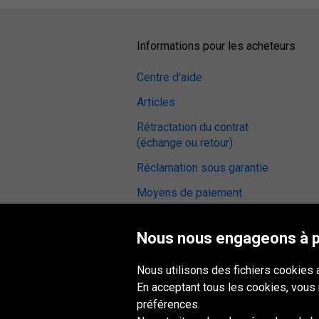
Informations pour les acheteurs
Centre d'aide
Articles
Rétractation du contrat
(échange ou retour)
Réclamation sous garantie
Moyens de paiement
CGV
Nous nous engageons à pr
Avis sur les pneus
Station de montage
Nous utilisons des fichiers cookies 
En acceptant tous les cookies, vous
Accessibilité numérique
préférences.