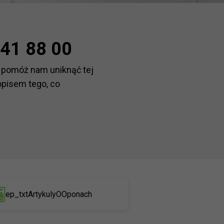
41 88 00
 pomóż nam uniknąć tej
opisem tego, co
ep_txtArtykulyOOponach