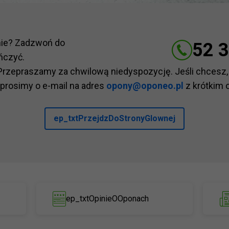
nie? Zadzwoń do
52 3
ńczyć.
Przepraszamy za chwilową niedyspozycję. Jeśli chcesz,
 prosimy o e-mail na adres
opony@oponeo.pl
z krótkim 
ep_txtPrzejdzDoStronyGlownej
ep_txtOpinieOOponach