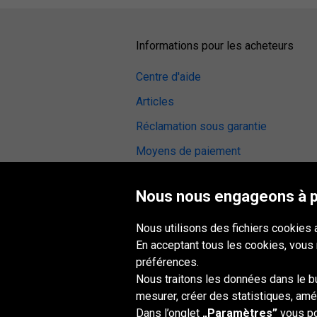
Informations pour les acheteurs
Centre d'aide
Articles
Réclamation sous garantie
Moyens de paiement
CGV
Nous nous engageons à pr
Avis sur les pneus
Station de montage
Nous utilisons des fichiers cookies 
En acceptant tous les cookies, vous
Accessibilité numérique
préférences.
Nous traitons les données dans le but
mesurer, créer des statistiques, amél
Dans l’onglet
„Paramètres”
vous po