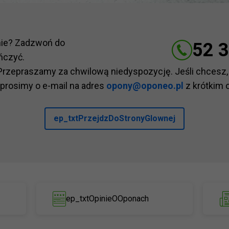
nie? Zadzwoń do
52 3
ńczyć.
Przepraszamy za chwilową niedyspozycję. Jeśli chcesz,
 prosimy o e-mail na adres
opony@oponeo.pl
z krótkim 
ep_txtPrzejdzDoStronyGlownej
ep_txtOpinieOOponach