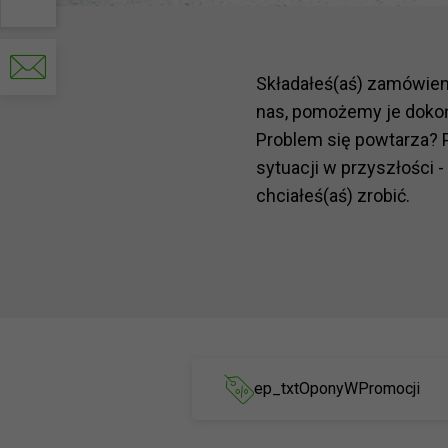
Contactez-
nous
par
Składałeś(aś) zamówie
e-
mail
nas, pomożemy je doko
Problem się powtarza? 
sytuacji w przyszłości -
chciałeś(aś) zrobić.
ep_txtOponyWPromocji