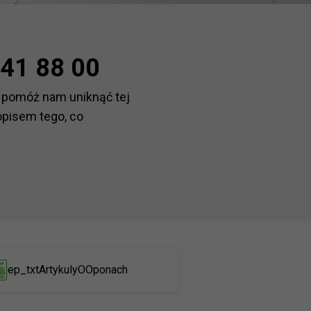
41 88 00
 pomóż nam uniknąć tej
opisem tego, co
ep_txtArtykulyOOponach