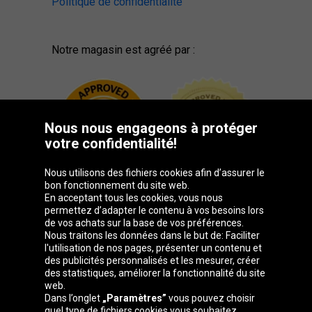
Politique de confidentialité
Notre magasin est agréé par :
Nous nous engageons à protéger
votre confidentialité!
Nous utilisons des fichiers cookies afin d’assurer le
bon fonctionnement du site web.
En acceptant tous les cookies, vous nous
permettez d’adapter le contenu à vos besoins lors
de vos achats sur la base de vos préférences.
Groupe Oponeo
Nous traitons les données dans le but de: Faciliter
l'utilisation de nos pages, présenter un contenu et
des publicités personnalisés et les mesurer, créer
des statistiques, améliorer la fonctionnalité du site
web.
Česká
Deutschland
Éire
España
Dans l’onglet
„Paramètres”
vous pouvez choisir
republika
quel type de fichiers cookies vous souhaitez