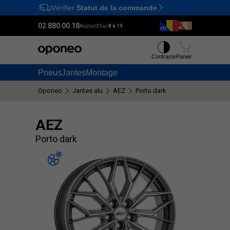
Vérifier
Statut de la commande
Ctrl
M
02 880 00 18
Aujourd'hui:
8 à 19
Contraste
Panier
Pneus
Jantes
Montage
Oponeo
Jantes alu
AEZ
Porto dark
AEZ
Porto dark