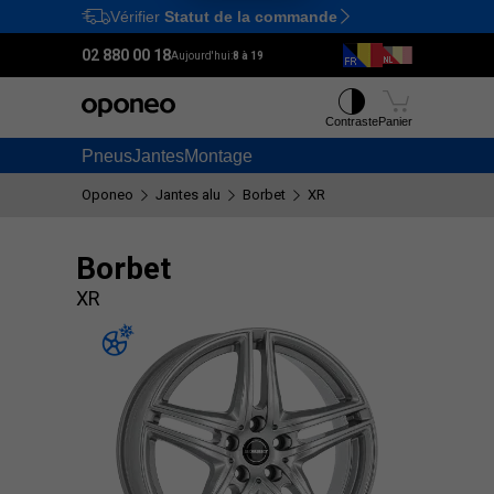
Vérifier
Statut de la commande
Ctrl
M
02 880 00 18
Aujourd'hui:
8 à 19
Contraste
Panier
Pneus
Jantes
Montage
Oponeo
Jantes alu
Borbet
XR
Borbet
XR