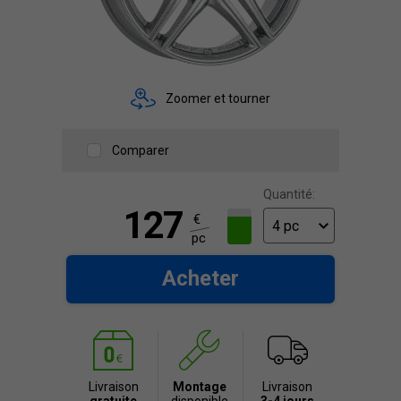
Zoomer et tourner
Comparer
Quantité:
127
€
pc
Acheter
Livraison
Montage
Livraison