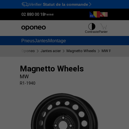
Vérifier
Statut de la commande
Ctrl
M
02 880 00 18
Fermé
Contraste
Panier
Pneus
Jantes
Montage
Oponeo
Jantes acier
Magnetto Wheels
MW R1-1940
Magnetto Wheels
MW
R1-1940