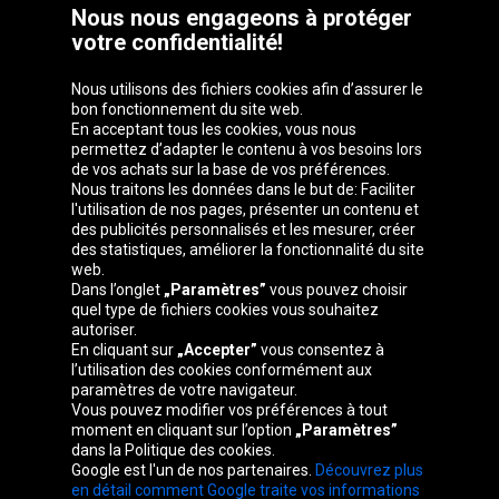
Nous nous engageons à protéger
votre confidentialité!
Nous utilisons des fichiers cookies afin d’assurer le
bon fonctionnement du site web.
En acceptant tous les cookies, vous nous
permettez d’adapter le contenu à vos besoins lors
de vos achats sur la base de vos préférences.
Groupe Oponeo
Nous traitons les données dans le but de: Faciliter
l'utilisation de nos pages, présenter un contenu et
des publicités personnalisés et les mesurer, créer
des statistiques, améliorer la fonctionnalité du site
web.
Česká
Deutschland
Éire
España
Dans l’onglet
„Paramètres”
vous pouvez choisir
republika
quel type de fichiers cookies vous souhaitez
autoriser.
En cliquant sur
„Accepter”
vous consentez à
l’utilisation des cookies conformément aux
France
Italia
Magyarország
Nederland
paramètres de votre navigateur.
Vous pouvez modifier vos préférences à tout
moment en cliquant sur l’option
„Paramètres”
dans la Politique des cookies.
Google est l'un de nos partenaires.
Découvrez plus
Österreich
Polska
Slovenská
United
en détail comment Google traite vos informations
republika
Kingdom