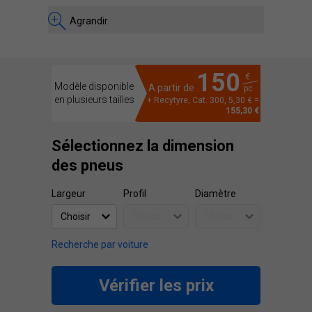
Agrandir
150
€
Modèle disponible
A partir de
pc
en plusieurs tailles
+ Recytyre, Cat. 300, 5,30 € =
155,30 €
Sélectionnez la dimension
des pneus
Largeur
Profil
Diamètre
Recherche par voiture
Vérifier les prix