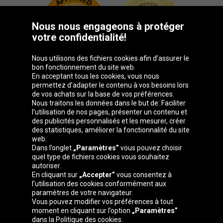
Nous nous engageons à protéger
votre confidentialité!
Nous utilisons des fichiers cookies afin d’assurer le
bon fonctionnement du site web.
En acceptant tous les cookies, vous nous
permettez d’adapter le contenu à vos besoins lors
de vos achats sur la base de vos préférences.
Groupe Oponeo
Nous traitons les données dans le but de: Faciliter
l'utilisation de nos pages, présenter un contenu et
des publicités personnalisés et les mesurer, créer
des statistiques, améliorer la fonctionnalité du site
web.
Česká
Deutschland
Éire
España
Dans l’onglet
„Paramètres”
vous pouvez choisir
republika
quel type de fichiers cookies vous souhaitez
autoriser.
En cliquant sur
„Accepter”
vous consentez à
l’utilisation des cookies conformément aux
France
Italia
Magyarország
Nederland
paramètres de votre navigateur.
Vous pouvez modifier vos préférences à tout
moment en cliquant sur l’option
„Paramètres”
dans la Politique des cookies.