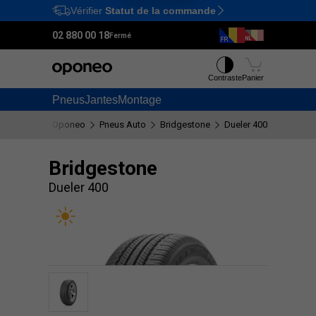
Vérifier
Statut de la commande
Ctrl
M
02 880 00 18
Fermé
Contraste
Panier
Pneus
Jantes
Montage
Oponeo
Pneus Auto
Bridgestone
Dueler 400
Bridgestone
Dueler 400