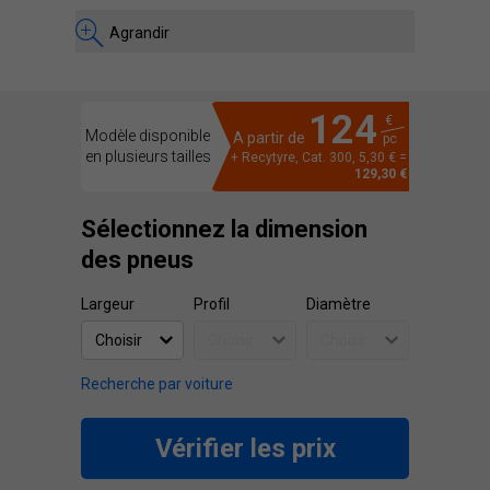
Agrandir
124
€
Modèle disponible
A partir de
pc
en plusieurs tailles
+ Recytyre, Cat. 300, 5,30 € =
129,30 €
Sélectionnez la dimension
des pneus
Largeur
Profil
Diamètre
Recherche par voiture
Vérifier les prix