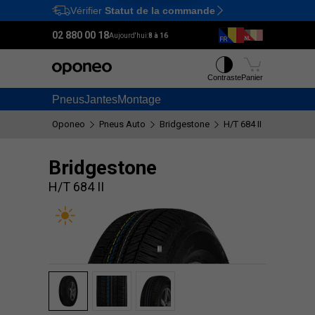
Vérifier
Statut de la commande
Ctrl
M
02 880 00 18
Aujourd'hui:
8 à 16
Contraste
Panier
Pneus
Jantes
Montage
Oponeo
Pneus Auto
Bridgestone
H/T 684 II
Bridgestone
H/T 684 II