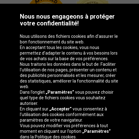
Nous nous engageons à protéger
votre confidentialité!
Nous utilisons des fichiers cookies afin d’assurer le
bon fonctionnement du site web.
En acceptant tous les cookies, vous nous
permettez d’adapter le contenu à vos besoins lors
de vos achats sur la base de vos préférences.
Groupe Oponeo
Nous traitons les données dans le but de: Faciliter
l'utilisation de nos pages, présenter un contenu et
des publicités personnalisés et les mesurer, créer
des statistiques, améliorer la fonctionnalité du site
web.
Česká
Deutschland
Éire
España
Dans l’onglet
„Paramètres”
vous pouvez choisir
republika
quel type de fichiers cookies vous souhaitez
autoriser.
En cliquant sur
„Accepter”
vous consentez à
l’utilisation des cookies conformément aux
France
Italia
Magyarország
Nederland
paramètres de votre navigateur.
Vous pouvez modifier vos préférences à tout
moment en cliquant sur l’option
„Paramètres”
dans la Politique des cookies.