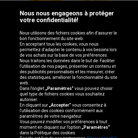
Nous nous engageons à protéger
votre confidentialité!
Nous utilisons des fichiers cookies afin d’assurer le
bon fonctionnement du site web.
En acceptant tous les cookies, vous nous
permettez d’adapter le contenu à vos besoins lors
de vos achats sur la base de vos préférences.
Groupe Oponeo
Nous traitons les données dans le but de: Faciliter
l'utilisation de nos pages, présenter un contenu et
des publicités personnalisés et les mesurer, créer
des statistiques, améliorer la fonctionnalité du site
web.
Česká
Deutschland
Éire
España
Dans l’onglet
„Paramètres”
vous pouvez choisir
republika
quel type de fichiers cookies vous souhaitez
autoriser.
En cliquant sur
„Accepter”
vous consentez à
l’utilisation des cookies conformément aux
France
Italia
Magyarország
Nederland
paramètres de votre navigateur.
Vous pouvez modifier vos préférences à tout
moment en cliquant sur l’option
„Paramètres”
dans la Politique des cookies.