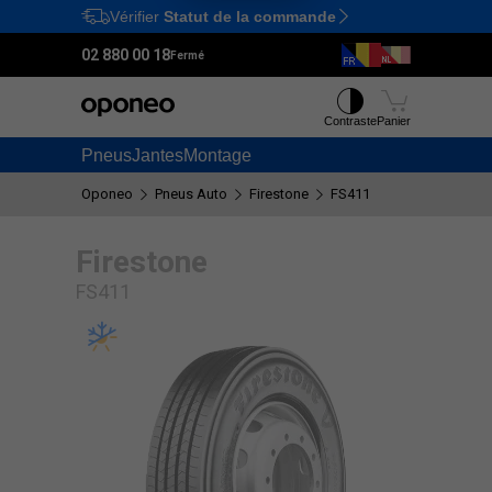
Vérifier
Statut de la commande
Ctrl
M
02 880 00 18
Fermé
Contraste
Panier
Pneus
Jantes
Montage
Oponeo
Pneus Auto
Firestone
FS411
Firestone
FS411