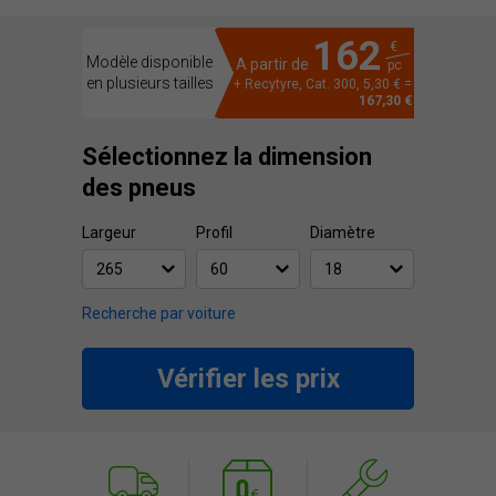
162
€
Modèle disponible
A partir de
pc
en plusieurs tailles
+ Recytyre, Cat. 300, 5,30 € =
167,30 €
Sélectionnez la dimension
des pneus
Largeur
Profil
Diamètre
Recherche par voiture
Vérifier les prix