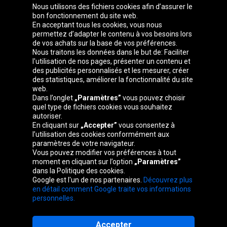
Nous utilisons des fichiers cookies afin d’assurer le
bon fonctionnement du site web.
En acceptant tous les cookies, vous nous
permettez d’adapter le contenu à vos besoins lors
de vos achats sur la base de vos préférences.
Groupe Oponeo
Nous traitons les données dans le but de: Faciliter
l'utilisation de nos pages, présenter un contenu et
des publicités personnalisés et les mesurer, créer
des statistiques, améliorer la fonctionnalité du site
web.
Česká
Deutschland
Éire
España
Dans l’onglet
„Paramètres”
vous pouvez choisir
republika
quel type de fichiers cookies vous souhaitez
autoriser.
En cliquant sur
„Accepter”
vous consentez à
l’utilisation des cookies conformément aux
France
Italia
Magyarország
Nederland
paramètres de votre navigateur.
Vous pouvez modifier vos préférences à tout
moment en cliquant sur l’option
„Paramètres”
dans la Politique des cookies.
Google est l'un de nos partenaires.
Découvrez plus
Österreich
Polska
Slovenská
United
en détail comment Google traite vos informations
republika
Kingdom
personnelles.
Accepter