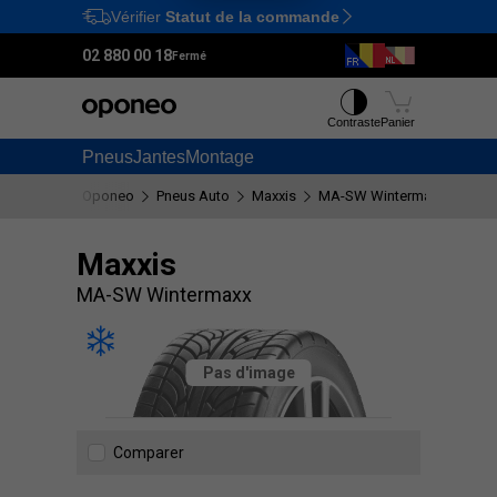
Vérifier
Statut de la commande
Ctrl
M
02 880 00 18
Fermé
Contraste
Panier
Pneus
Jantes
Montage
Oponeo
Pneus Auto
Maxxis
MA-SW Wintermaxx
Maxxis
MA-SW Wintermaxx
Pas d'image
Comparer