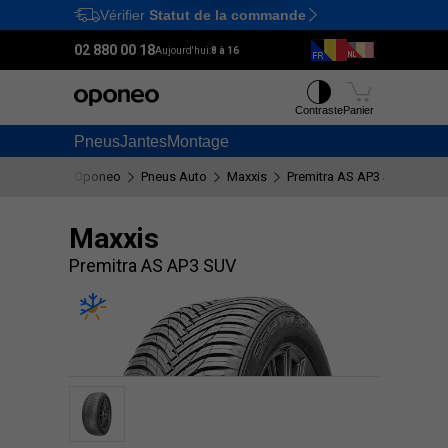
Vérifier
Statut de la commande
Ctrl
M
02 880 00 18
Aujourd'hui:
8 à 16
Contraste
Panier
Pneus
Jantes
Montage
Oponeo
Pneus Auto
Maxxis
Premitra AS AP3 SUV
Maxxis
Premitra AS AP3 SUV