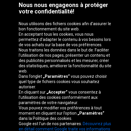
Nous nous engageons à protéger
votre confidentialité!
Nous utilisons des fichiers cookies afin d’assurer le
bon fonctionnement du site web.
En acceptant tous les cookies, vous nous
permettez d’adapter le contenu à vos besoins lors
de vos achats sur la base de vos préférences.
Groupe Oponeo
Nous traitons les données dans le but de: Faciliter
l'utilisation de nos pages, présenter un contenu et
des publicités personnalisés et les mesurer, créer
des statistiques, améliorer la fonctionnalité du site
web.
Česká
Deutschland
Éire
España
Dans l’onglet
„Paramètres”
vous pouvez choisir
republika
quel type de fichiers cookies vous souhaitez
autoriser.
En cliquant sur
„Accepter”
vous consentez à
l’utilisation des cookies conformément aux
France
Italia
Magyarország
Nederland
paramètres de votre navigateur.
Vous pouvez modifier vos préférences à tout
moment en cliquant sur l’option
„Paramètres”
dans la Politique des cookies.
Google est l'un de nos partenaires.
Découvrez plus
Österreich
Polska
Slovenská
United
en détail comment Google traite vos informations
republika
Kingdom