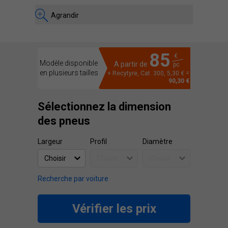
Agrandir
85
€
Modèle disponible
A partir de
pc
en plusieurs tailles
+ Recytyre, Cat. 300, 5,30 € =
90,30 €
Sélectionnez la dimension
des pneus
Largeur
Profil
Diamètre
Recherche par voiture
Vérifier les prix