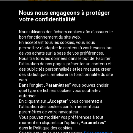
Nous nous engageons à protéger
votre confidentialité!
Nous utilisons des fichiers cookies afin d’assurer le
bon fonctionnement du site web.
En acceptant tous les cookies, vous nous
permettez d’adapter le contenu à vos besoins lors
de vos achats sur la base de vos préférences.
Groupe Oponeo
Nous traitons les données dans le but de: Faciliter
l'utilisation de nos pages, présenter un contenu et
des publicités personnalisés et les mesurer, créer
des statistiques, améliorer la fonctionnalité du site
web.
Česká
Deutschland
Éire
España
Dans l’onglet
„Paramètres”
vous pouvez choisir
republika
quel type de fichiers cookies vous souhaitez
autoriser.
En cliquant sur
„Accepter”
vous consentez à
l’utilisation des cookies conformément aux
France
Italia
Magyarország
Nederland
paramètres de votre navigateur.
Vous pouvez modifier vos préférences à tout
moment en cliquant sur l’option
„Paramètres”
dans la Politique des cookies.