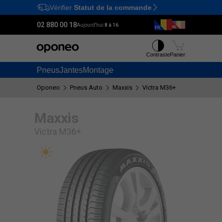
Vérifier
Statut de la commande
Ctrl
M
02 880 00 18
Aujourd'hui:
8 à 16
Contraste
Panier
Pneus
Jantes
Montage
Oponeo
Pneus Auto
Maxxis
Victra M36+
Maxxis
Victra M36+