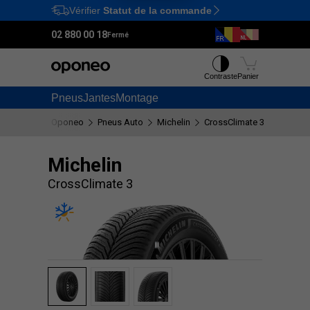
Vérifier
Statut de la commande
Ctrl
M
02 880 00 18
Fermé
Contraste
Panier
Pneus
Jantes
Montage
Oponeo
Pneus Auto
Michelin
CrossClimate 3
Michelin
CrossClimate 3