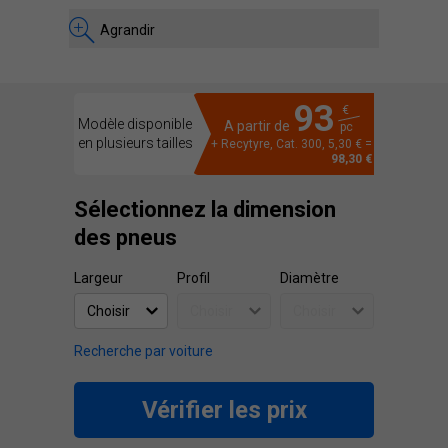
Agrandir
93
€
Modèle disponible
A partir de
pc
en plusieurs tailles
+ Recytyre, Cat. 300, 5,30 € =
98,30 €
Sélectionnez la dimension
des pneus
Largeur
Profil
Diamètre
Recherche par voiture
Vérifier les prix