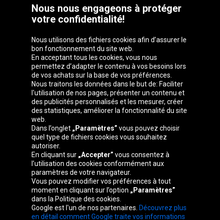
Nous nous engageons à protéger
votre confidentialité!
Nous utilisons des fichiers cookies afin d’assurer le
bon fonctionnement du site web.
En acceptant tous les cookies, vous nous
permettez d’adapter le contenu à vos besoins lors
de vos achats sur la base de vos préférences.
Groupe Oponeo
Nous traitons les données dans le but de: Faciliter
l'utilisation de nos pages, présenter un contenu et
des publicités personnalisés et les mesurer, créer
des statistiques, améliorer la fonctionnalité du site
web.
Česká
Deutschland
Éire
España
Dans l’onglet
„Paramètres”
vous pouvez choisir
republika
quel type de fichiers cookies vous souhaitez
autoriser.
En cliquant sur
„Accepter”
vous consentez à
l’utilisation des cookies conformément aux
France
Italia
Magyarország
Nederland
paramètres de votre navigateur.
Vous pouvez modifier vos préférences à tout
moment en cliquant sur l’option
„Paramètres”
dans la Politique des cookies.
Google est l'un de nos partenaires.
Découvrez plus
Österreich
Polska
Slovenská
United
en détail comment Google traite vos informations
republika
Kingdom