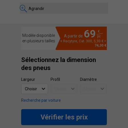
Agrandir
69
€
Modèle disponible
A partir de
pc
en plusieurs tailles
+ Recytyre, Cat. 300, 5,30 € =
74,30 €
Sélectionnez la dimension
des pneus
Largeur
Profil
Diamètre
Recherche par voiture
Vérifier les prix