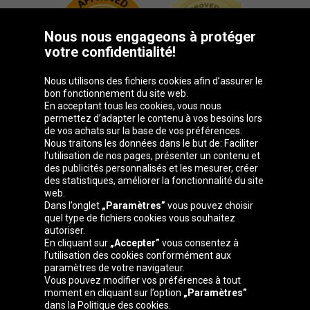
Nous nous engageons à protéger
votre confidentialité!
Nous utilisons des fichiers cookies afin d’assurer le
bon fonctionnement du site web.
En acceptant tous les cookies, vous nous
permettez d’adapter le contenu à vos besoins lors
de vos achats sur la base de vos préférences.
Groupe Oponeo
Nous traitons les données dans le but de: Faciliter
l'utilisation de nos pages, présenter un contenu et
des publicités personnalisés et les mesurer, créer
des statistiques, améliorer la fonctionnalité du site
web.
Česká
Deutschland
Éire
España
Dans l’onglet
„Paramètres”
vous pouvez choisir
republika
quel type de fichiers cookies vous souhaitez
autoriser.
En cliquant sur
„Accepter”
vous consentez à
l’utilisation des cookies conformément aux
France
Italia
Magyarország
Nederland
paramètres de votre navigateur.
Vous pouvez modifier vos préférences à tout
moment en cliquant sur l’option
„Paramètres”
dans la Politique des cookies.