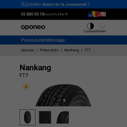
Vérifier
Statut de la commande
Ctrl
M
02 880 00 18
Aujourd'hui:
8 à 19
Contraste
Panier
Pneus
Jantes
Montage
Oponeo
Pneus Auto
Nankang
FT7
Nankang
FT7