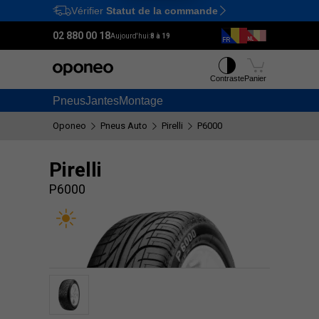
Vérifier
Statut de la commande
Ctrl
M
02 880 00 18
Aujourd'hui:
8 à 19
Contraste
Panier
Pneus
Jantes
Montage
Oponeo
Pneus Auto
Pirelli
P6000
Pirelli
P6000