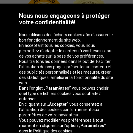
Nous nous engageons à protéger
votre confidentialité!
Nous utilisons des fichiers cookies afin d’assurer le
bon fonctionnement du site web.
En acceptant tous les cookies, vous nous
permettez d’adapter le contenu à vos besoins lors
de vos achats sur la base de vos préférences.
Groupe Oponeo
Nous traitons les données dans le but de: Faciliter
l'utilisation de nos pages, présenter un contenu et
des publicités personnalisés et les mesurer, créer
des statistiques, améliorer la fonctionnalité du site
web.
Česká
Deutschland
Éire
España
Dans l’onglet
„Paramètres”
vous pouvez choisir
republika
quel type de fichiers cookies vous souhaitez
autoriser.
En cliquant sur
„Accepter”
vous consentez à
l’utilisation des cookies conformément aux
France
Italia
Magyarország
Nederland
paramètres de votre navigateur.
Vous pouvez modifier vos préférences à tout
moment en cliquant sur l’option
„Paramètres”
dans la Politique des cookies.