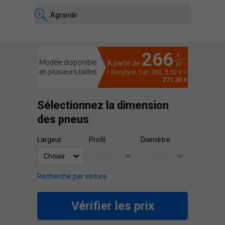
Agrandir
266
€
Modèle disponible
A partir de
pc
en plusieurs tailles
+ Recytyre, Cat. 300, 5,30 € =
271,30 €
Sélectionnez la dimension
des pneus
Largeur
Profil
Diamètre
Recherche par voiture
Vérifier les prix