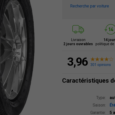
Recherche par voiture
Livraison
14 jou
2 jours ouvrables
politique de
3,96
301 opinions
Caractéristiques 
Type:
au
Saison:
Ét
Garantie:
5 