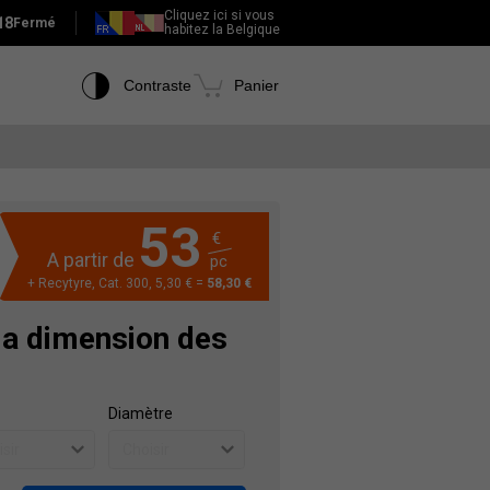
Cliquez ici si vous
18
Fermé
habitez la Belgique
Contraste
Panier
53
€
A partir de
pc
+ Recytyre, Cat. 300, 5,30 € =
58,30 €
la dimension des
Diamètre