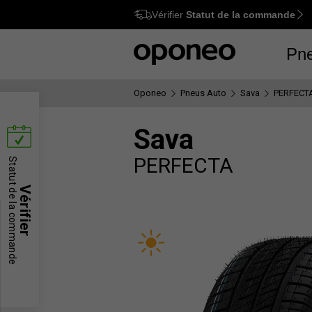
Vérifier
Statut de la commande
Ctrl
M
Pn
Oponeo
Pneus Auto
Sava
PERFECT
Sava
PERFECTA
Statut de la commande
Vérifier