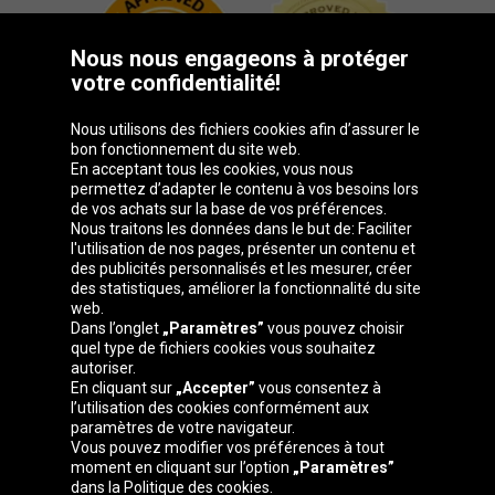
Nous nous engageons à protéger
votre confidentialité!
Nous utilisons des fichiers cookies afin d’assurer le
bon fonctionnement du site web.
En acceptant tous les cookies, vous nous
permettez d’adapter le contenu à vos besoins lors
de vos achats sur la base de vos préférences.
Groupe Oponeo
Nous traitons les données dans le but de: Faciliter
l'utilisation de nos pages, présenter un contenu et
des publicités personnalisés et les mesurer, créer
des statistiques, améliorer la fonctionnalité du site
web.
Česká
Deutschland
Éire
España
Dans l’onglet
„Paramètres”
vous pouvez choisir
republika
quel type de fichiers cookies vous souhaitez
autoriser.
En cliquant sur
„Accepter”
vous consentez à
l’utilisation des cookies conformément aux
France
Italia
Magyarország
Nederland
paramètres de votre navigateur.
Vous pouvez modifier vos préférences à tout
moment en cliquant sur l’option
„Paramètres”
dans la Politique des cookies.