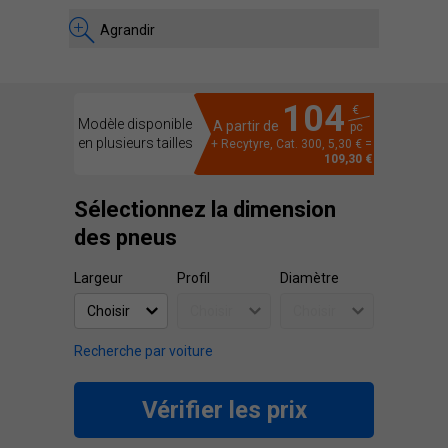
Agrandir
104
€
Modèle disponible
A partir de
pc
en plusieurs tailles
+ Recytyre, Cat. 300, 5,30 € =
109,30 €
Sélectionnez la dimension
des pneus
Largeur
Profil
Diamètre
Recherche par voiture
Vérifier les prix