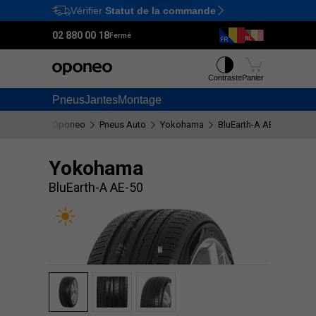
Vérifier
Statut de la commande
Ctrl
M
02 880 00 18
Fermé
Contraste
Panier
Pneus
Jantes
Montage
Oponeo
Pneus Auto
Yokohama
BluEarth-A AE-50
Yokohama
BluEarth-A AE-50