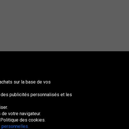
achats sur la base de vos
t des publicités personnalisés et les
ser.
nited
ingdom
de votre navigateur.
 Politique des cookies.
 personnelles.