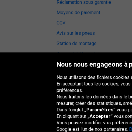
Réclamation sous garantie
Moyens de paiement
CGV
Avis sur les pneus
Station de montage
Accessibilité numérique
Nous nous engageons à pr
Nous utilisons des fichiers cookies 
En acceptant tous les cookies, vous
Groupe Oponeo
préférences.
Nous traitons les données dans le but
mesurer, créer des statistiques, amél
Dans l’onglet
„Paramètres”
vous po
Česká
Deutschland
Éire
España
republika
En cliquant sur
„Accepter”
vous cons
Vous pouvez modifier vos préférence
Google est l'un de nos partenaires.
D