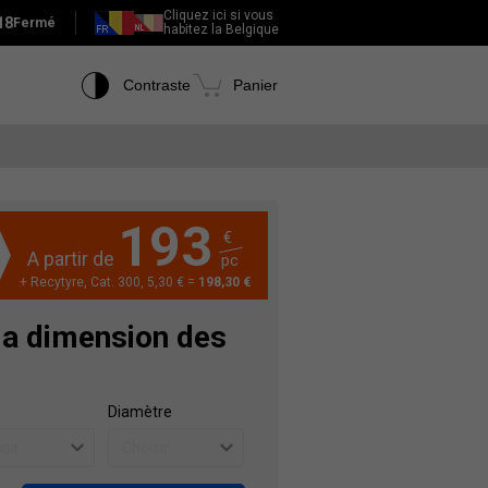
Cliquez ici si vous
18
Fermé
habitez la Belgique
Contraste
Panier
193
€
A partir de
pc
+ Recytyre, Cat. 300, 5,30 € =
198,30 €
la dimension des
Diamètre