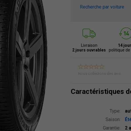
Recherche par voiture
Livraison
14 jou
2 jours ouvrables
politique de
Nous collectons des avis.
Caractéristiques 
Type:
au
Saison:
Ét
Garantie:
2 