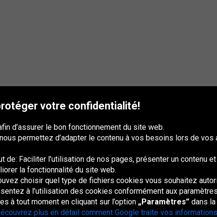
otéger votre confidentialité!
afin d’assurer le bon fonctionnement du site web.
 nous permettez d’adapter le contenu à vos besoins lors de vos 
 de: Faciliter l'utilisation de nos pages, présenter un contenu e
iorer la fonctionnalité du site web.
uvez choisir quel type de fichiers cookies vous souhaitez autori
France
Italia
Magyarország
Nederland
Österreich
Polska
Slovenská
U
republika
K
entez à l’utilisation des cookies conformément aux paramètres 
s à tout moment en cliquant sur l’option
„Paramètres”
dans la
écouvrez plus en détail comment Google traite vos informations