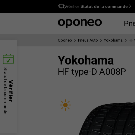
Vérifier
Statut de la commande
Ctrl
M
Pn
Oponeo
Pneus Auto
Yokohama
HF 
Yokohama
HF type-D A008P
Statut de la commande
Vérifier