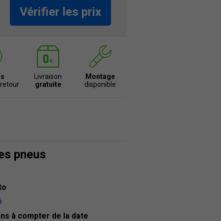
Vérifier les prix
rs
Livraison
Montage
 retour
gratuite
disponible
des pneus
to
é
ans à compter de la date