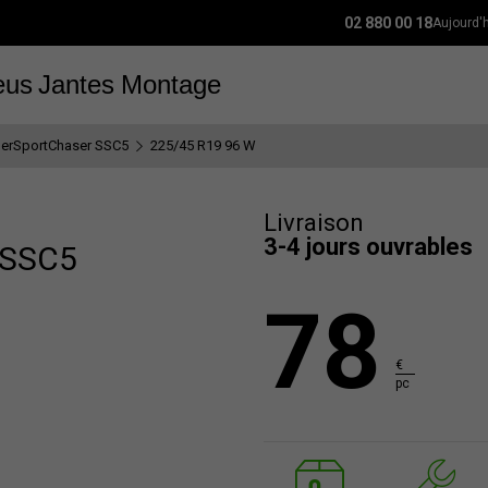
02 880 00 18
Aujourd'
eus
Jantes
Montage
erSportChaser SSC5
225/45 R19 96 W
Livraison
3-4 jours ouvrables
 SSC5
78
€
pc