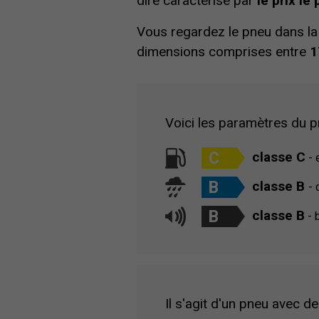
dire caractérisé par
le prix l
Vous regardez le pneu dans l
dimensions comprises entre
1
Voici les paramètres du pn
C
classe C
- 
B
classe B
- 
B
classe B
- b
Il s'agit d'un pneu avec de