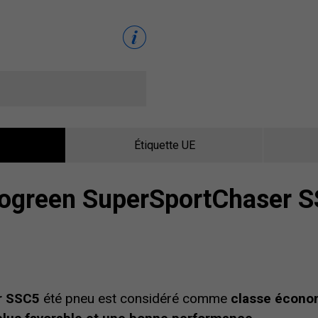
Étiquette UE
ogreen SuperSportChaser 
r SSC5
été pneu est considéré comme
classe écono