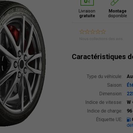
Livraison
Montage
gratuite
disponible
Nous collectons des avis.
Caractéristiques 
Type du véhicule:
Au
Saison:
Ét
Dimension:
22
Indice de vitesse:
W
Indice de charge:
9
Étiquette UE:
dét