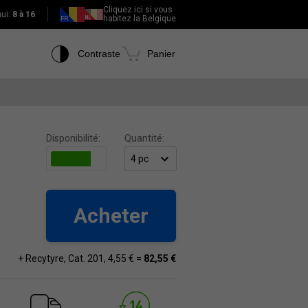
Cliquez ici si vous
hui:
8 à 16
habitez la Belgique
Contraste
Panier
Disponibilité:
Quantité:
Acheter
+ Recytyre, Cat. 201, 4,55 € =
82,55 €