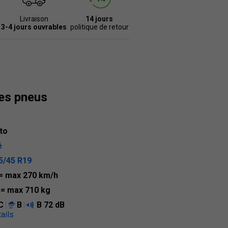
Livraison
14 jours
3-4 jours ouvrables
politique de retour
des pneus
to
é
5/45 R19
= max 270 km/h
6
= max 710 kg
C
B
B
72 dB
ails