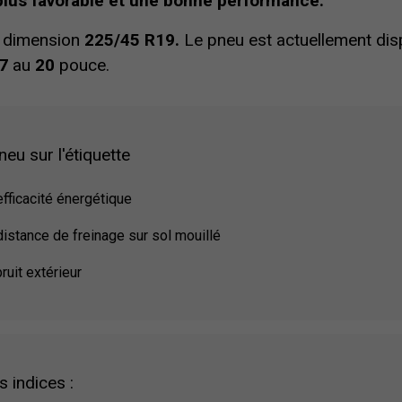
e plus favorable et une bonne performance.
a dimension
225/45 R19.
Le pneu est actuellement dis
7
au
20
pouce.
eu sur l'étiquette
efficacité énergétique
distance de freinage sur sol mouillé
ruit extérieur
s indices :