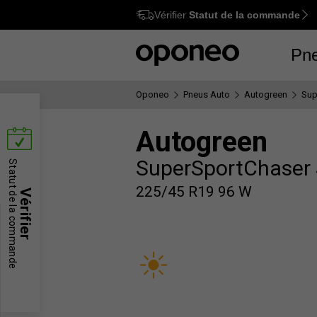
Vérifier
Statut de la commande
Ctrl
M
Pn
Oponeo
Pneus Auto
Autogreen
Sup
Autogreen
SuperSportChaser
Statut de la commande
225/45 R19 96 W
Vérifier