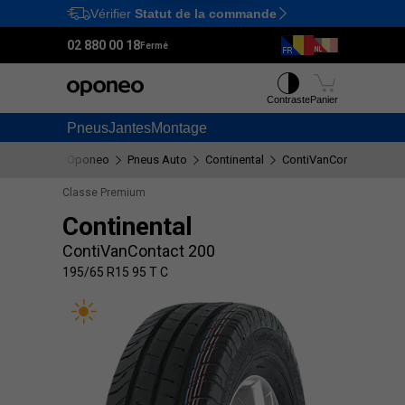
Vérifier
Statut de la commande
Ctrl
M
02 880 00 18
Fermé
Contraste
Panier
Pneus
Jantes
Montage
Oponeo
Pneus Auto
Continental
ContiVanContact 200
Classe Premium
Continental
ContiVanContact 200
195/65 R15 95 T C