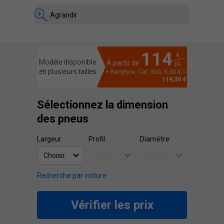
Agrandir
114
€
Modèle disponible
A partir de
pc
en plusieurs tailles
+ Recytyre, Cat. 300, 5,30 € =
119,30 €
Sélectionnez la dimension
des pneus
Largeur
Profil
Diamètre
Recherche par voiture
Vérifier les prix