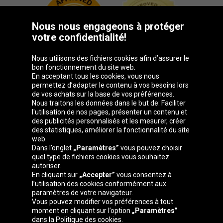
Nous nous engageons à protéger
votre confidentialité!
Nous utilisons des fichiers cookies afin d’assurer le
bon fonctionnement du site web.
En acceptant tous les cookies, vous nous
permettez d’adapter le contenu à vos besoins lors
de vos achats sur la base de vos préférences.
Groupe Oponeo
Nous traitons les données dans le but de: Faciliter
l'utilisation de nos pages, présenter un contenu et
des publicités personnalisés et les mesurer, créer
des statistiques, améliorer la fonctionnalité du site
web.
Česká
Deutschland
Éire
España
Dans l’onglet
„Paramètres”
vous pouvez choisir
republika
quel type de fichiers cookies vous souhaitez
autoriser.
En cliquant sur
„Accepter”
vous consentez à
l’utilisation des cookies conformément aux
France
Italia
Magyarország
Nederland
paramètres de votre navigateur.
Vous pouvez modifier vos préférences à tout
moment en cliquant sur l’option
„Paramètres”
dans la Politique des cookies.