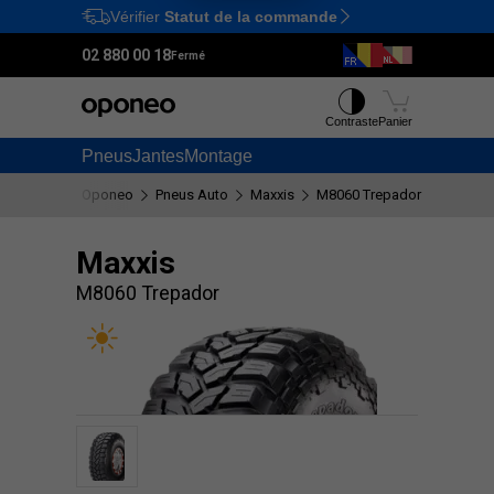
Vérifier
Statut de la commande
Ctrl
M
02 880 00 18
Fermé
Contraste
Panier
Pneus
Jantes
Montage
Oponeo
Pneus Auto
Maxxis
M8060 Trepador
Maxxis
M8060 Trepador