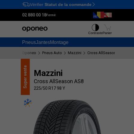
Vérifier
Statut de la commande
Ctrl
M
02 880 00 18
Fermé
Contraste
Panier
Pneus
Jantes
Montage
Oponeo
Pneus Auto
Mazzini
Cross AllSeason AS8
22
vente
Mazzini
Super
Cross AllSeason AS8
225/50 R17 98 Y