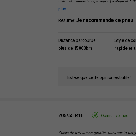
bruit. Ma modeste expérience (seulement 5 0
plus
Je recommande ce pneu
Résumé:
Distance parcourue:
Style de co
plus de 15000km
rapide et 
Est-ce que cette opinion est utile?
205/55 R16
Opinion vérifiée
Pneus de très bonne qualité, bons sur la neige