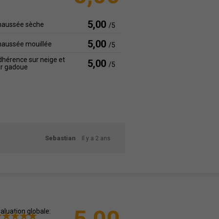
5,00
haussée sèche
/5
5,00
haussée mouillée
/5
hérence sur neige et
5,00
/5
ur gadoue
Sebastian
Il y a 2 ans
aluation globale: