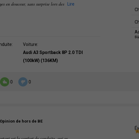
ges en douceur, sans surprise lors des
Lire
C
C
Ad
s
nduite:
Voiture:
Audi A3 Sportback 8P 2.0 TDI
(100kW) (136KM)
0
0
Opinion de hors de BE
Év
rtant est le confort de conduite, qui se