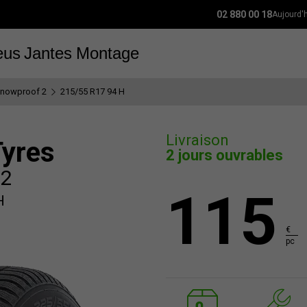
02 880 00 18
Aujourd'
eus
Jantes
Montage
nowproof 2
215/55 R17 94 H
Livraison
Tyres
2 jours ouvrables
 2
115
H
€
pc