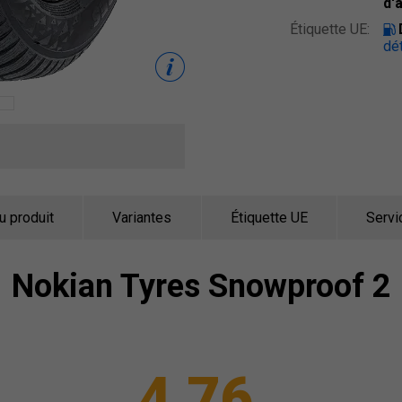
d'
Étiquette UE:
dét
u produit
Variantes
Étiquette UE
Servi
Nokian Tyres
Snowproof 2
4,76