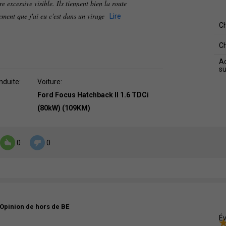
 excessive visible. Ils tiennent bien la route
sement que j'ai eu c'est dans un virage
Lire
C
C
Ad
s
nduite:
Voiture:
Ford Focus Hatchback II 1.6 TDCi
(80kW) (109KM)
0
0
Opinion de hors de BE
Év