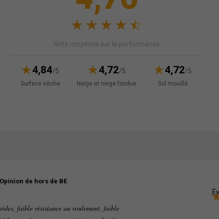
Note moyenne sur la performance
4,84
4,72
4,72
/5
/5
/5
Surface sèche
Neige et neige fondue
Sol mouillé
Opinion de hors de BE
Év
rides, faible résistance au roulement, faible