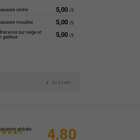
5,00
haussée sèche
/5
5,00
haussée mouillée
/5
hérence sur neige et
5,00
/5
ur gadoue
J
Il y a 2 ans
4,80
aluation globale: