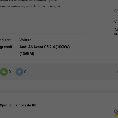
tous les autres aspects de la vie active, et
C
C
Ad
s
nduite:
Voiture:
agressif
Audi A6 Avant C5 2.4 (100kW)
(136KM)
0
0
Opinion de hors de BE
Év