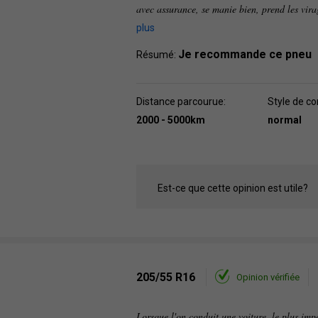
avec assurance, se manie bien, prend les vira
plus
Je recommande ce pneu
Résumé:
Distance parcourue:
Style de co
2000 - 5000km
normal
Est-ce que cette opinion est utile?
205/55 R16
Opinion vérifiée
Lorsque l'on conduit une voiture, le plus impo