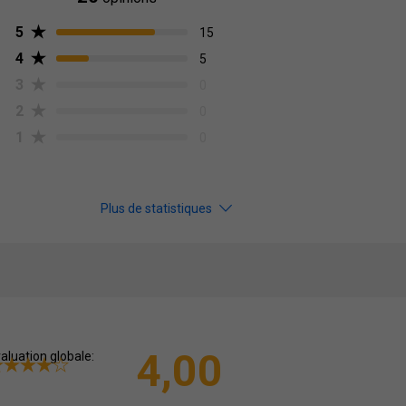
5
15
4
5
3
0
2
0
1
0
Plus de statistiques
4,00
aluation globale: