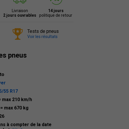
Livraison
14 jours
2 jours ouvrables
politique de retour
Tests de pneus
Voir les résultats
des pneus
to
ver
5/55 R17
= max 210 km/h
4
= max 670 kg
26
ans à compter de la date