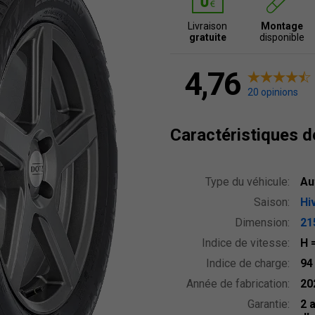
Livraison
Montage
gratuite
disponible
4,76
20 opinions
Caractéristiques 
Type du véhicule:
Au
Saison:
Hi
Dimension:
21
Indice de vitesse:
H
Indice de charge:
9
Année de fabrication:
20
Garantie:
2 