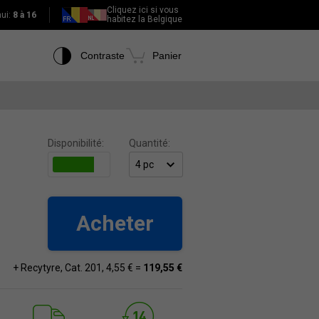
Cliquez ici si vous
hui:
8 à 16
habitez la Belgique
Contraste
Panier
Disponibilité:
Quantité:
Acheter
+ Recytyre, Cat. 201, 4,55 € =
119,55 €