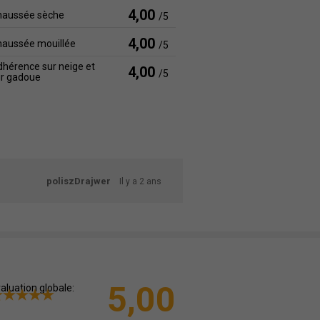
4,00
haussée sèche
/5
4,00
haussée mouillée
/5
hérence sur neige et
4,00
/5
ur gadoue
poliszDrajwer
Il y a 2 ans
5,00
aluation globale: