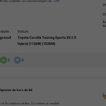
00 km) confirme ces caractéristiques du
Lire
C
C
Ad
s
nduite:
Voiture:
agressif
Toyota Corolla Touring Sports XII 2.0
Hybrid (112kW) (152KM)
2
0
Opinion de hors de BE
Év
 et les surfaces sèches. La voiture se conduit