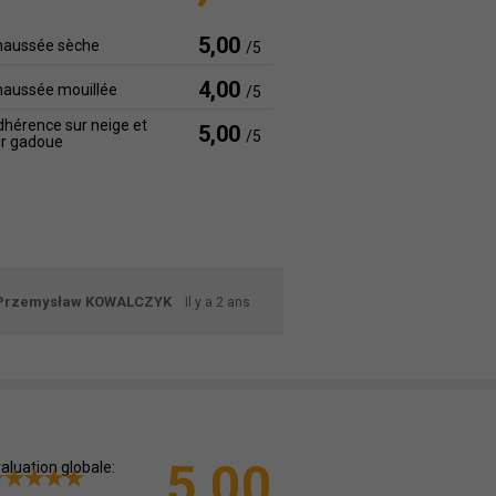
5,00
haussée sèche
/5
4,00
haussée mouillée
/5
hérence sur neige et
5,00
/5
ur gadoue
Przemysław KOWALCZYK
Il y a 2 ans
5,00
aluation globale: