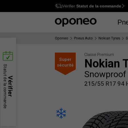
Vérifier
Statut de la commande
Ctrl
M
Pn
Oponeo
Pneus Auto
Nokian Tyres
S
Classe Premium
Super
Nokian 
sécurité
Statut de la commande
Snowproof
Vérifier
215/55 R17 94 