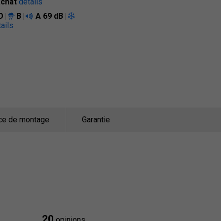
achat
détails
D
B
A
69 dB
ails
ce de montage
Garantie
20
opinions