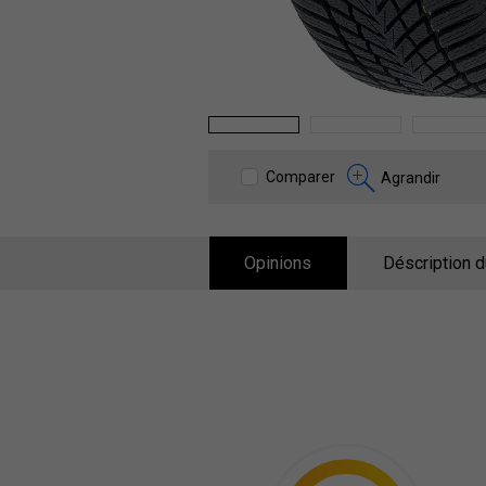
1
2
3
Comparer
Agrandir
Opinions
Déscription d