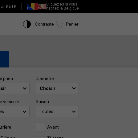
Cliquez ici si vous
hui:
8 à 19
habitez la Belgique
Contraste
Panier
e pneu
Diamètre
e véhicule
Saison
es
Toutes
rrière
Avant