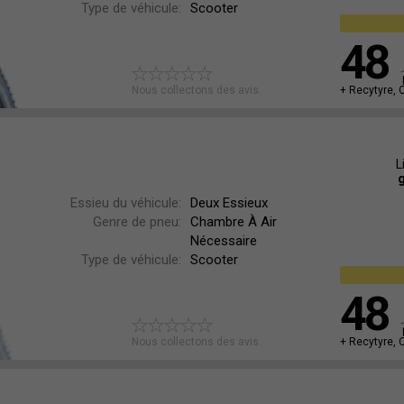
Type de véhicule:
Scooter
48
Nous collectons des avis.
+ Recytyre, 
L
g
Essieu du véhicule:
Deux Essieux
Genre de pneu:
Chambre À Air
Nécessaire
Type de véhicule:
Scooter
48
Nous collectons des avis.
+ Recytyre, 