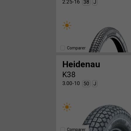
2.25-16
38
J
Comparer
Heidenau
K38
3.00-10
50
J
Comparer