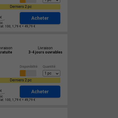
Derniers 2 pc
Acheter
€
pc
Cat. 100, 1,79 € =
49,79 €
ivraison
Livraison
ratuite
3-4 jours ouvrables
Disponibilité:
Quantité:
Derniers 2 pc
Acheter
€
pc
Cat. 100, 1,79 € =
49,79 €