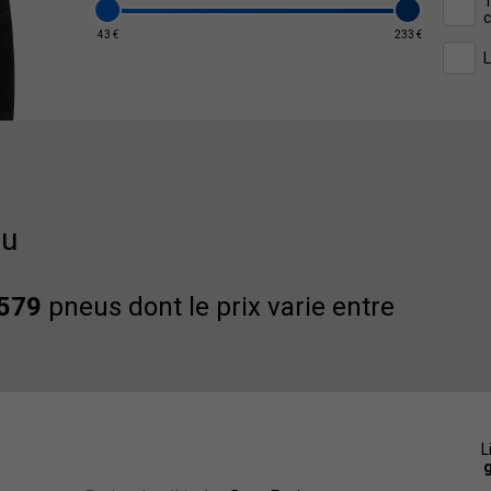
T
c
43 €
233 €
L
au
579
pneus dont le prix varie entre
L
g