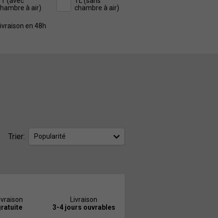
T (avec
TL (sans
hambre à air)
chambre à air)
ivraison en 48h
Trier:
Popularité
ivraison
Livraison
ratuite
3-4 jours ouvrables