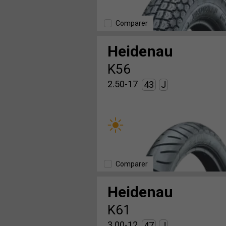
Comparer
Heidenau
K56
2.50-17
43
J
Comparer
Heidenau
K61
3.00-12
47
J