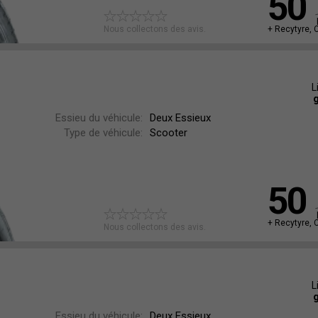
50
Nous collectons des avis.
+ Recytyre, 
L
g
Essieu du véhicule:
Deux Essieux
Type de véhicule:
Scooter
50
+ Recytyre, 
Nous collectons des avis.
L
g
Essieu du véhicule:
Deux Essieux