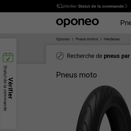
Vérifier
Statut de la commande
Ctrl
M
Pn
Oponeo
Pneus motos
Heidenau
Recherche de
pneus par 
Statut de la commande
Pneus moto
Vérifier