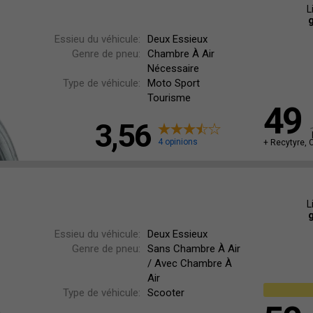
L
g
Essieu du véhicule:
Deux Essieux
Genre de pneu:
Chambre À Air
Nécessaire
Type de véhicule:
Moto Sport
Tourisme
49
3,56
4 opinions
+ Recytyre, 
L
g
Essieu du véhicule:
Deux Essieux
Genre de pneu:
Sans Chambre À Air
/ Avec Chambre À
Air
Type de véhicule:
Scooter