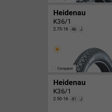
Heidenau
K36/1
2.75-16
46
J
Comparer
Heidenau
K36/1
2.50-16
41
J