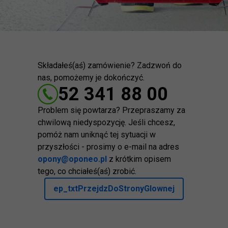
Składałeś(aś) zamówienie? Zadzwoń do
nas, pomożemy je dokończyć.
52 341 88 00
Problem się powtarza? Przepraszamy za
chwilową niedyspozycję. Jeśli chcesz,
pomóż nam uniknąć tej sytuacji w
przyszłości - prosimy o e-mail na adres
opony@oponeo.pl
z krótkim opisem
tego, co chciałeś(aś) zrobić.
ep_txtPrzejdzDoStronyGlownej