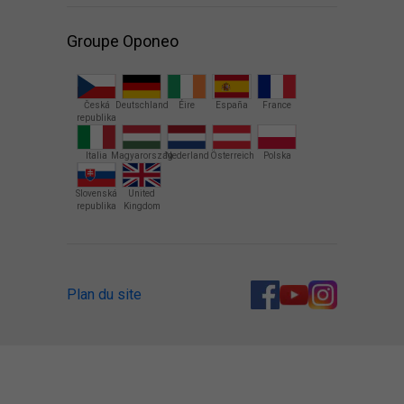
Groupe Oponeo
Česká
Deutschland
Éire
España
France
republika
Italia
Magyarország
Nederland
Österreich
Polska
Slovenská
United
republika
Kingdom
Plan du site