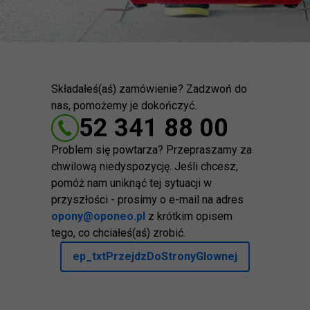
Składałeś(aś) zamówienie? Zadzwoń do
nas, pomożemy je dokończyć.
52 341 88 00
Problem się powtarza? Przepraszamy za
chwilową niedyspozycję. Jeśli chcesz,
pomóż nam uniknąć tej sytuacji w
przyszłości - prosimy o e-mail na adres
opony@oponeo.pl
z krótkim opisem
tego, co chciałeś(aś) zrobić.
ep_txtPrzejdzDoStronyGlownej