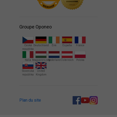
Groupe Oponeo
Česká
Deutschland
Éire
España
France
republika
Italia
Magyarország
Nederland
Österreich
Polska
Slovenská
United
republika
Kingdom
Plan du site