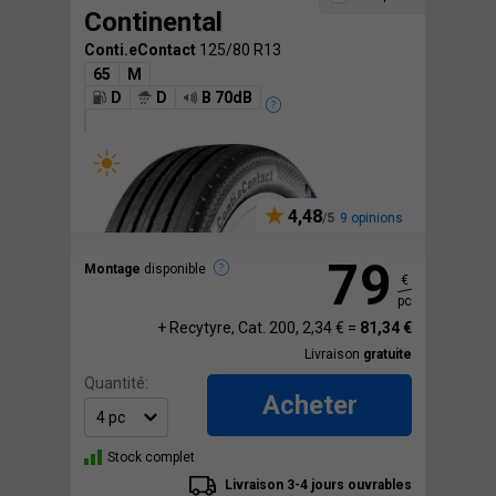
Continental
Conti.eContact
125/80 R13
65
M
D
D
B 70dB
4,48
9 opinions
79
Montage
disponible
€
pc
+ Recytyre, Cat. 200, 2,34 € =
81,34 €
Livraison
gratuite
Quantité:
Acheter
Stock complet
Livraison 3-4 jours ouvrables