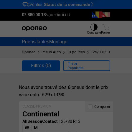
Vérifier
Statut de la commande
Ctrl
M
02 880 00 18
Aujourd'hui:
8 à 19
Contraste
Panier
Pneus
Jantes
Montage
Oponeo
Pneus Auto
13 pouces
125/80 R13
Trier
Filtres
(0)
Popularité
Nous avons trouvé des
6
pneus dont le prix
varie entre
€79
et
€90
CLASSE PREMIUM
Comparer
Continental
AllSeasonContact
125/80 R13
65
M