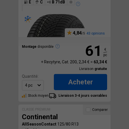
E
C
B 71dB
4,84
43 opinions
61
Montage
disponible
€
pc
+ Recytyre, Cat. 200, 2,34 € =
63,34 €
Livraison
gratuite
Quantité:
Acheter
Stock moyen
Livraison 3-4 jours ouvrables
CLASSE PREMIUM
Comparer
Continental
AllSeasonContact
125/80 R13