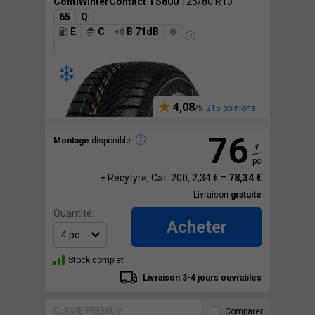
ContiWinterContact TS800
125/80 R13
65
Q
E
C
B 71dB
4,08
215 opinions
76
Montage
disponible
€
pc
+ Recytyre, Cat. 200, 2,34 € =
78,34 €
Livraison
gratuite
Quantité:
Acheter
Stock complet
Livraison 3-4 jours ouvrables
CLASSE PREMIUM
Comparer