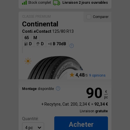
Stock complet
Livraison 2 jours ouvrables
CLASSE PREMIUM
Comparer
Continental
Conti.eContact
125/80 R13
65
M
D
D
B 70dB
4,48
9 opinions
90
Montage
disponible
€
pc
+ Recytyre, Cat. 200, 2,34 € =
92,34 €
Livraison
gratuite
Quantité:
Acheter