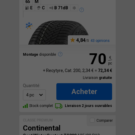
65
M
E
C
B 71dB
4,84
43 opinions
70
Montage
disponible
€
pc
+ Recytyre, Cat. 200, 2,34 € =
72,34 €
Livraison
gratuite
Quantité:
Acheter
Stock complet
Livraison 2 jours ouvrables
CLASSE PREMIUM
Comparer
Continental