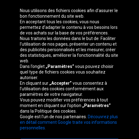
Nous utilisons des fichiers cookies afin d’assurer le
bon fonctionnement du site web.
En acceptant tous les cookies, vous nous
permettez d’adapter le contenu à vos besoins lors
de vos achats sur la base de vos préférences.
Groupe Oponeo
Nous traitons les données dans le but de: Faciliter
l'utilisation de nos pages, présenter un contenu et
des publicités personnalisés et les mesurer, créer
des statistiques, améliorer la fonctionnalité du site
web.
Česká
Deutschland
Éire
España
Dans l’onglet
„Paramètres”
vous pouvez choisir
republika
quel type de fichiers cookies vous souhaitez
autoriser.
En cliquant sur
„Accepter”
vous consentez à
l’utilisation des cookies conformément aux
France
Italia
Magyarország
Nederland
paramètres de votre navigateur.
Vous pouvez modifier vos préférences à tout
moment en cliquant sur l’option
„Paramètres”
dans la Politique des cookies.
Google est l'un de nos partenaires.
Découvrez plus
Österreich
Polska
Slovenská
United
en détail comment Google traite vos informations
republika
Kingdom
personnelles.