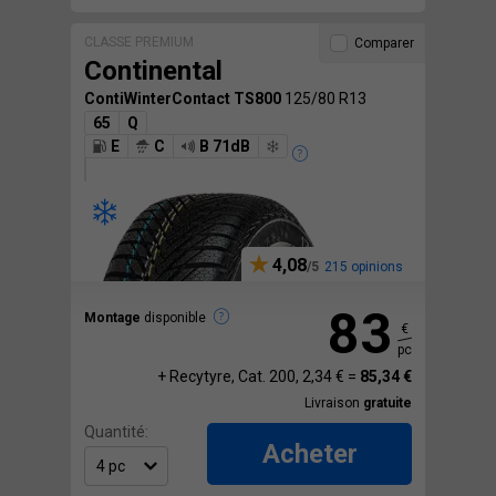
CLASSE PREMIUM
Comparer
Continental
ContiWinterContact TS800
125/80 R13
65
Q
E
C
B 71dB
4,08
215 opinions
83
Montage
disponible
€
pc
+ Recytyre, Cat. 200, 2,34 € =
85,34 €
Livraison
gratuite
Quantité:
Acheter