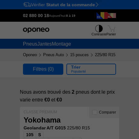
Vérifier
Statut de la commande
Ctrl
M
02 880 00 18
Aujourd'hui:
8 à 19
Contraste
Panier
Pneus
Jantes
Montage
Oponeo
Pneus Auto
15 pouces
225/80 R15
Trier
Filtres
(0)
Popularité
Nous avons trouvé des
2
pneus dont le prix
varie entre
€0
et
€0
CLASSE PREMIUM
Comparer
Yokohama
Geolandar A/T G015
225/80 R15
105
S