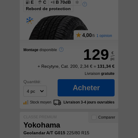
E
C
B 70dB
Rebord de protection
4,00
1 opinion
129
Montage
disponible
€
pc
+ Recytyre, Cat. 200, 2,34 € =
131,34 €
Livraison
gratuite
Quantité:
Acheter
Stock moyen
Livraison 3-4 jours ouvrables
CLASSE PREMIUM
Comparer
Yokohama
Geolandar A/T G015
225/80 R15