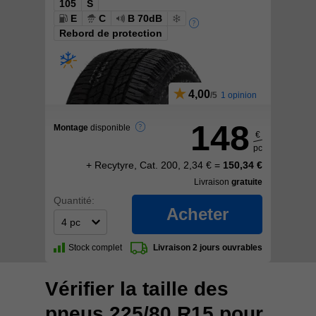
105
S
E
C
B 70dB
Rebord de protection
4,00
1 opinion
148
Montage
disponible
€
pc
+ Recytyre, Cat. 200, 2,34 € =
150,34 €
Livraison
gratuite
Quantité:
Acheter
Stock complet
Livraison 2 jours ouvrables
Vérifier la taille des
pneus 225/80 R15 pour