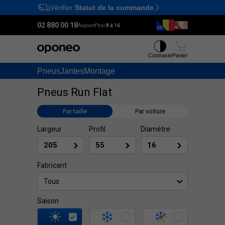
Vérifier
Statut de la commande
Ctrl
M
02 880 00 18
Aujourd'hui:
8 à 16
Contraste
Panier
Pneus
Jantes
Montage
Pneus Run Flat
Par taille
Par voiture
Largeur
Profil
Diamètre
Fabricant
Tous
Saison