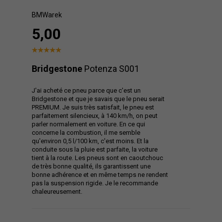
BMWarek
5,00
Bridgestone
Potenza S001
J'ai acheté ce pneu parce que c'est un
Bridgestone et que je savais que le pneu serait
PREMIUM. Je suis très satisfait, le pneu est
parfaitement silencieux, à 140 km/h, on peut
parler normalement en voiture. En ce qui
concerne la combustion, il me semble
qu'environ 0,5 l/100 km, c'est moins. Et la
conduite sous la pluie est parfaite, la voiture
tient à la route. Les pneus sont en caoutchouc
de très bonne qualité, ils garantissent une
bonne adhérence et en même temps ne rendent
pas la suspension rigide. Je le recommande
chaleureusement.