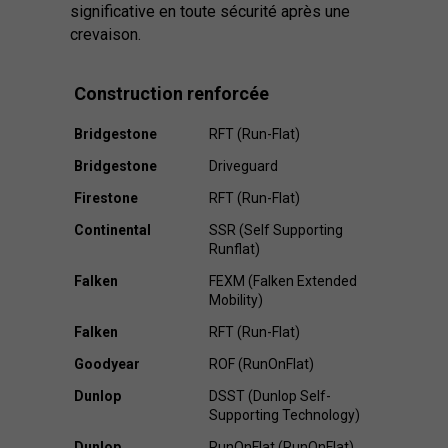
significative en toute sécurité après une
crevaison.
Construction renforcée
Bridgestone
RFT (Run-Flat)
Bridgestone
Driveguard
Firestone
RFT (Run-Flat)
Continental
SSR (Self Supporting
Runflat)
Falken
FEXM (Falken Extended
Mobility)
Falken
RFT (Run-Flat)
Goodyear
ROF (RunOnFlat)
Dunlop
DSST (Dunlop Self-
Supporting Technology)
Dunlop
RunOnFlat (RunOnFlat)