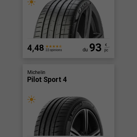
93
4,48
€
du
pc
22 opinions
Michelin
Pilot Sport 4