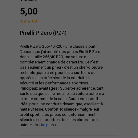
5,00
Pirelli
P Zero (PZ4)
Pirelli P Zero 255/40 R20 - une classe à part !
Depuis que j'ai monté des pneus Pirelli P Zero
dans la taille 255/40 R20, ma voiture a
complètement changé de caractère. Ce n'est
pas seulement un pneu - c'est un chef-d'œuvre
technologique créé pour les chauffeurs qui
apprécient la précision de la conduite, la
sécurité et les performances sportives.
Principaux avantages : Superbe adhérence, tant
sur le sec que sur le mouillé. La voiture adhère à
la route comme de la colle. Caractère sportif -
idéal pour une conduite dynamique, excellent à
haute vitesse. Confort et silence - malgré leur
profil sportif, les pneus sont étonnamment
silencieux et absorbent bien les chocs. Look
unique - la
Lire plus >