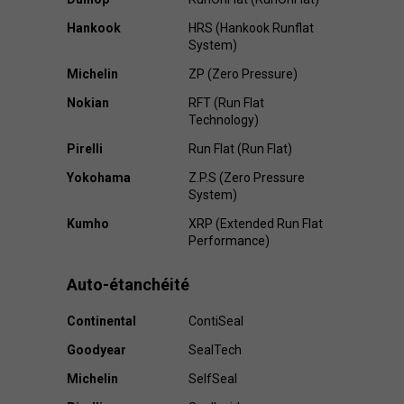
Hankook
HRS (Hankook Runflat
System)
Michelin
ZP (Zero Pressure)
Nokian
RFT (Run Flat
Technology)
Pirelli
Run Flat (Run Flat)
Yokohama
Z.P.S (Zero Pressure
System)
Kumho
XRP (Extended Run Flat
Performance)
Auto-étanchéité
Continental
ContiSeal
Goodyear
SealTech
Michelin
SelfSeal