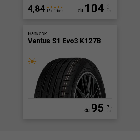
104
4,84
€
du
pc
12 opinions
Hankook
Ventus S1 Evo3 K127B
95
€
du
pc