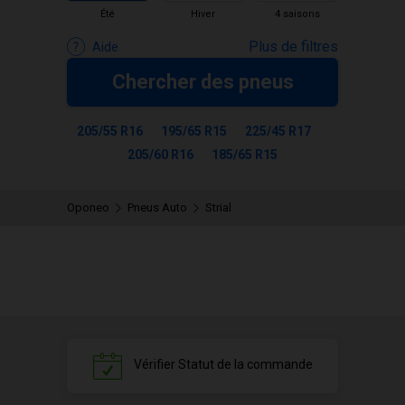
Été
Hiver
4 saisons
Plus de filtres
Aide
Chercher des pneus
205/55 R16
195/65 R15
225/45 R17
205/60 R16
185/65 R15
Oponeo
Pneus Auto
Strial
Vérifier
Statut de la commande