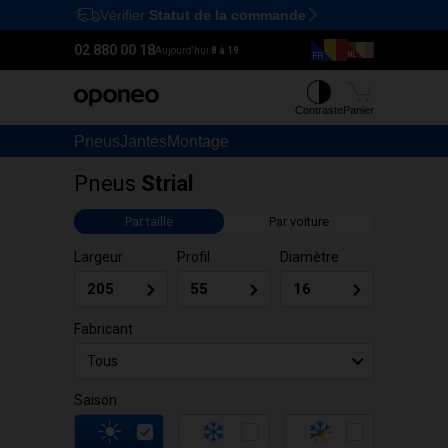
Vérifier
Statut de la commande
Ctrl
M
02 880 00 18
Aujourd'hui:
8 à 19
Contraste
Panier
Pneus
Jantes
Montage
Pneus
Strial
Par taille
Par voiture
Largeur
Profil
Diamètre
Fabricant
Tous
Saison