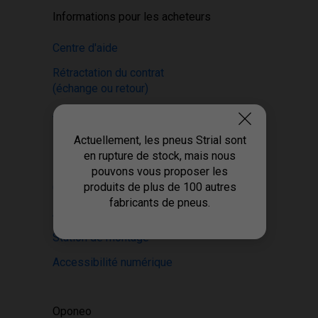
Informations pour les acheteurs
Centre d'aide
Rétractation du contrat
(échange ou retour)
Articles
Réclamation sous garantie
Actuellement, les pneus Strial sont
en rupture de stock, mais nous
Moyens de paiement
pouvons vous proposer les
produits de plus de 100 autres
CGV
fabricants de pneus.
Avis sur les pneus
Station de montage
Accessibilité numérique
Oponeo