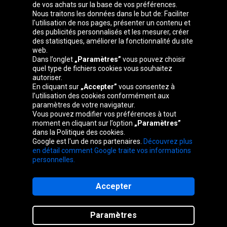
de vos achats sur la base de vos préférences.
Groupe Oponeo
Nous traitons les données dans le but de: Faciliter
l'utilisation de nos pages, présenter un contenu et
des publicités personnalisés et les mesurer, créer
des statistiques, améliorer la fonctionnalité du site
web.
Česká
Deutschland
Éire
España
Dans l’onglet
„Paramètres”
vous pouvez choisir
republika
quel type de fichiers cookies vous souhaitez
autoriser.
En cliquant sur
„Accepter”
vous consentez à
l’utilisation des cookies conformément aux
France
Italia
Magyarország
Nederland
paramètres de votre navigateur.
Vous pouvez modifier vos préférences à tout
moment en cliquant sur l’option
„Paramètres”
dans la Politique des cookies.
Google est l'un de nos partenaires.
Découvrez plus
Österreich
Polska
Slovenská
United
en détail comment Google traite vos informations
republika
Kingdom
personnelles.
Accepter
Plan du site
Paramètres