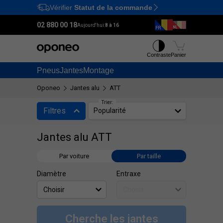
Vérifier
Statut de la commande
Ctrl
M
02 880 00 18
Aujourd'hui:
8 à 16
Contraste
Panier
Pneus
Jantes
Montage
Oponeo
Jantes alu
ATT
Trier:
Filtres
Popularité
Jantes alu ATT
Par voiture
Par taille
Diamètre
Entraxe
Cherche les jantes