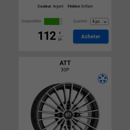
Couleur:
Argent
Finition:
Brillant
Disponibilité:
Quantité:
112
€
Acheter
pc
ATT
30P