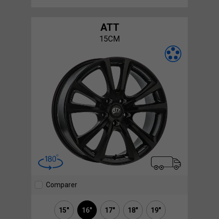
ATT
15CM
Comparer
15"
16"
17"
18"
19"