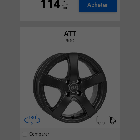
114
€
Acheter
pc
ATT
90G
Comparer