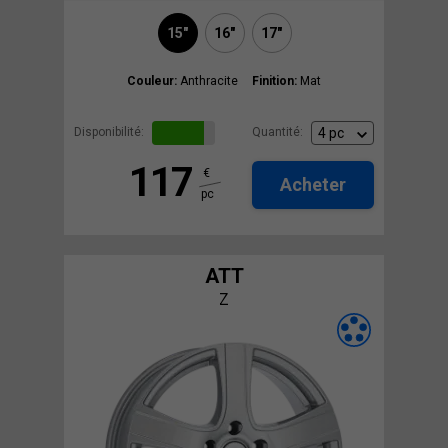
15"
16"
17"
Couleur:
Anthracite
Finition:
Mat
Disponibilité:
Quantité:
117
€
Acheter
pc
ATT
Z