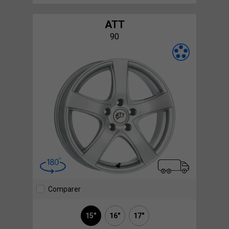
ATT
90
Comparer
15"
16"
17"