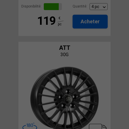
Disponibilité:
Quantité:
119
€
Acheter
pc
ATT
30G