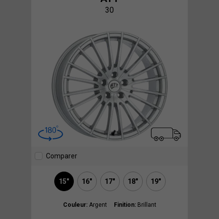
30
Comparer
15"
16"
17"
18"
19"
Couleur:
Argent
Finition:
Brillant