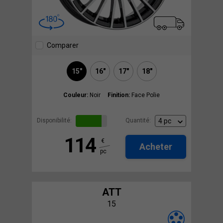
Comparer
15"
16"
17"
18"
Couleur:
Noir
Finition:
Face Polie
Disponibilité:
Quantité:
114
€
Acheter
pc
ATT
15