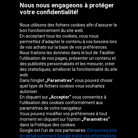
Nous nous engageons à protéger
votre confidentialité!
Nous utilisons des fichiers cookies afin d’assurer le
bon fonctionnement du site web.
En acceptant tous les cookies, vous nous
permettez d’adapter le contenu à vos besoins lors
de vos achats sur la base de vos préférences.
Groupe Oponeo
Nous traitons les données dans le but de: Faciliter
l'utilisation de nos pages, présenter un contenu et
des publicités personnalisés et les mesurer, créer
des statistiques, améliorer la fonctionnalité du site
web.
Česká
Deutschland
Éire
España
Dans l’onglet
„Paramètres”
vous pouvez choisir
republika
quel type de fichiers cookies vous souhaitez
autoriser.
En cliquant sur
„Accepter”
vous consentez à
l’utilisation des cookies conformément aux
France
Italia
Magyarország
Nederland
paramètres de votre navigateur.
Vous pouvez modifier vos préférences à tout
moment en cliquant sur l’option
„Paramètres”
dans la Politique des cookies.
Google est l'un de nos partenaires.
Découvrez plus
Österreich
Polska
Slovenská
United
en détail comment Google traite vos informations
republika
Kingdom