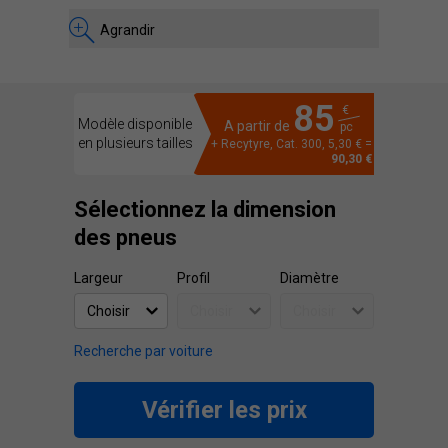
Agrandir
85
€
Modèle disponible
A partir de
pc
en plusieurs tailles
+ Recytyre, Cat. 300, 5,30 € =
90,30 €
Sélectionnez la dimension
des pneus
Largeur
Profil
Diamètre
Recherche par voiture
Vérifier les prix