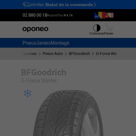
Vérifier
Statut de la commande
Ctrl
M
02 880 00 18
Aujourd'hui:
8 à 16
Contraste
Panier
Pneus
Jantes
Montage
Oponeo
Pneus Auto
BFGoodrich
G-Force Winter
BFGoodrich
G-Force Winter