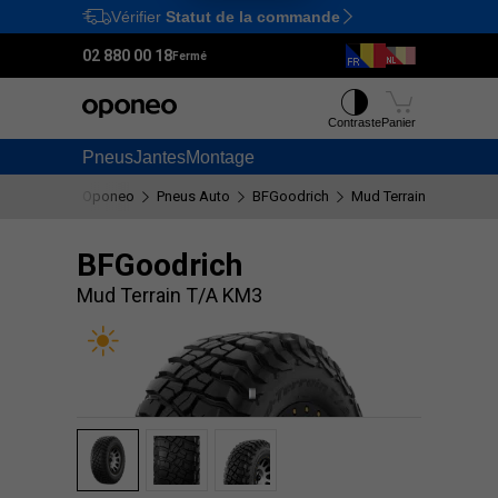
Vérifier
Statut de la commande
Ctrl
M
02 880 00 18
Fermé
Contraste
Panier
Pneus
Jantes
Montage
Oponeo
Pneus Auto
BFGoodrich
Mud Terrain T/A KM3
BFGoodrich
Mud Terrain T/A KM3