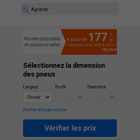
Agrandir
177
€
Modèle disponible
A partir de
pc
en plusieurs tailles
+ Recytyre, Cat. 300, 5,30 € =
182,30 €
Sélectionnez la dimension
des pneus
Largeur
Profil
Diamètre
Recherche par voiture
Vérifier les prix