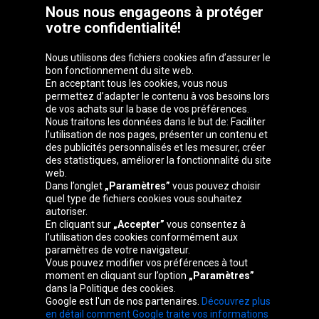
Nous nous engageons à protéger
votre confidentialité!
Nous utilisons des fichiers cookies afin d’assurer le
bon fonctionnement du site web.
En acceptant tous les cookies, vous nous
permettez d’adapter le contenu à vos besoins lors
de vos achats sur la base de vos préférences.
Groupe Oponeo
Nous traitons les données dans le but de: Faciliter
l'utilisation de nos pages, présenter un contenu et
des publicités personnalisés et les mesurer, créer
des statistiques, améliorer la fonctionnalité du site
web.
Česká
Deutschland
Éire
España
Dans l’onglet
„Paramètres”
vous pouvez choisir
republika
quel type de fichiers cookies vous souhaitez
autoriser.
En cliquant sur
„Accepter”
vous consentez à
l’utilisation des cookies conformément aux
France
Italia
Magyarország
Nederland
paramètres de votre navigateur.
Vous pouvez modifier vos préférences à tout
moment en cliquant sur l’option
„Paramètres”
dans la Politique des cookies.
Google est l'un de nos partenaires.
Découvrez plus
Österreich
Polska
Slovenská
United
en détail comment Google traite vos informations
republika
Kingdom