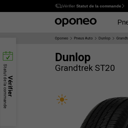
Vérifier
Statut de la commande
Ctrl
M
Pn
Oponeo
Pneus Auto
Dunlop
Grandt
Dunlop
Grandtrek ST20
Statut de la commande
Vérifier