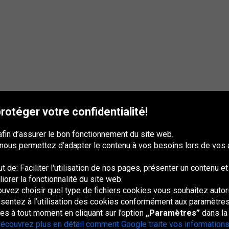
otéger votre confidentialité!
afin d’assurer le bon fonctionnement du site web.
 nous permettez d’adapter le contenu à vos besoins lors de vos 
 de: Faciliter l'utilisation de nos pages, présenter un contenu e
iorer la fonctionnalité du site web.
uvez choisir quel type de fichiers cookies vous souhaitez autori
France
Italia
Magyarország
Nederland
Österreich
Polska
Slovenská
U
republika
K
entez à l’utilisation des cookies conformément aux paramètres 
s à tout moment en cliquant sur l’option
„Paramètres”
dans la
écouvrez plus en détail comment Google traite vos informations