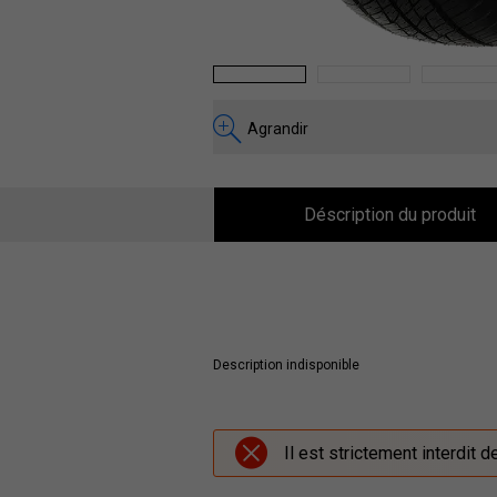
1
2
3
Agrandir
Déscription du produit
Description indisponible
Il est strictement interdit 