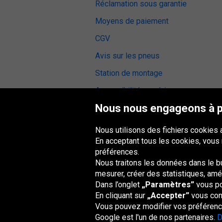
Réclamation sous garantie
Moyens de paiement
CGV
Avis sur les pneus
Station de montage
Accessibilité numérique
Nous nous engageons à pr
Nous utilisons des fichiers cookies 
En acceptant tous les cookies, vous
Groupe Oponeo
préférences.
Nous traitons les données dans le but
mesurer, créer des statistiques, amél
Dans l’onglet
„Paramètres”
vous po
Česká
Deutschland
Éire
España
republika
En cliquant sur
„Accepter”
vous cons
Vous pouvez modifier vos préférence
Google est l'un de nos partenaires.
D