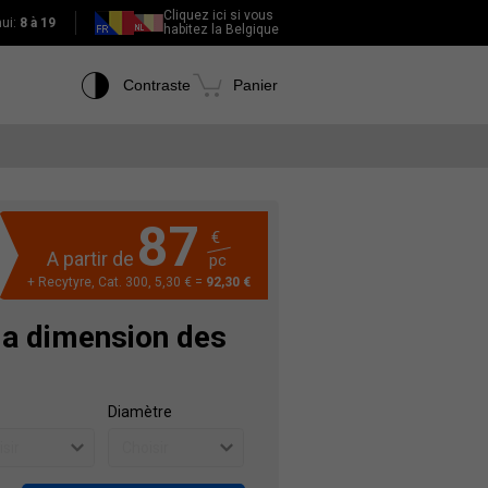
Cliquez ici si vous
hui:
8 à 19
habitez la Belgique
Contraste
Panier
87
€
A partir de
pc
+ Recytyre, Cat. 300, 5,30 € =
92,30 €
la dimension des
Diamètre