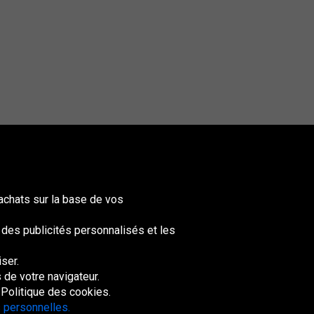
achats sur la base de vos
t des publicités personnalisés et les
ser.
nited
ingdom
de votre navigateur.
 Politique des cookies.
 personnelles.