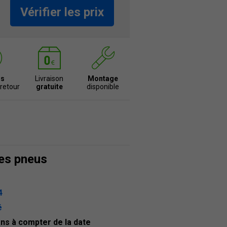
Vérifier les prix
rs
Livraison
Montage
 retour
gratuite
disponible
des pneus
4
é
ans à compter de la date