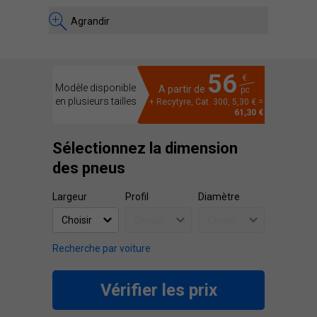
Agrandir
56
€
Modèle disponible
A partir de
pc
en plusieurs tailles
+ Recytyre, Cat. 300, 5,30 € =
61,30 €
Sélectionnez la dimension
des pneus
Largeur
Profil
Diamètre
Recherche par voiture
Vérifier les prix