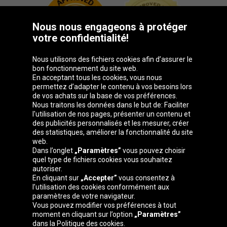
Nous nous engageons à protéger
votre confidentialité!
Nous utilisons des fichiers cookies afin d’assurer le
bon fonctionnement du site web.
En acceptant tous les cookies, vous nous
permettez d’adapter le contenu à vos besoins lors
de vos achats sur la base de vos préférences.
Groupe Oponeo
Nous traitons les données dans le but de: Faciliter
l'utilisation de nos pages, présenter un contenu et
des publicités personnalisés et les mesurer, créer
des statistiques, améliorer la fonctionnalité du site
web.
Česká
Deutschland
Éire
España
Dans l’onglet
„Paramètres”
vous pouvez choisir
republika
quel type de fichiers cookies vous souhaitez
autoriser.
En cliquant sur
„Accepter”
vous consentez à
l’utilisation des cookies conformément aux
France
Italia
Magyarország
Nederland
paramètres de votre navigateur.
Vous pouvez modifier vos préférences à tout
moment en cliquant sur l’option
„Paramètres”
dans la Politique des cookies.