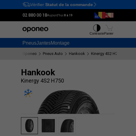
Vérifier
Statut de la commande
Ctrl
M
02 880 00 18
Aujourd'hui:
8 à 19
Contraste
Panier
Pneus
Jantes
Montage
Oponeo
Pneus Auto
Hankook
Kinergy 4S2 H750
Hankook
Kinergy 4S2 H750