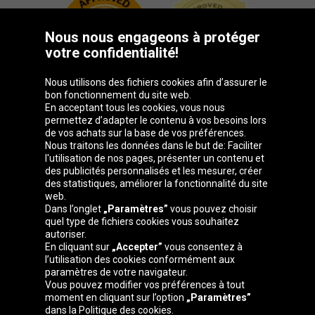
Nous nous engageons à protéger
votre confidentialité!
Nous utilisons des fichiers cookies afin d’assurer le
bon fonctionnement du site web.
En acceptant tous les cookies, vous nous
permettez d’adapter le contenu à vos besoins lors
de vos achats sur la base de vos préférences.
Groupe Oponeo
Nous traitons les données dans le but de: Faciliter
l'utilisation de nos pages, présenter un contenu et
des publicités personnalisés et les mesurer, créer
des statistiques, améliorer la fonctionnalité du site
web.
Česká
Deutschland
Éire
España
Dans l’onglet
„Paramètres”
vous pouvez choisir
republika
quel type de fichiers cookies vous souhaitez
autoriser.
En cliquant sur
„Accepter”
vous consentez à
l’utilisation des cookies conformément aux
France
Italia
Magyarország
Nederland
paramètres de votre navigateur.
Vous pouvez modifier vos préférences à tout
moment en cliquant sur l’option
„Paramètres”
dans la Politique des cookies.