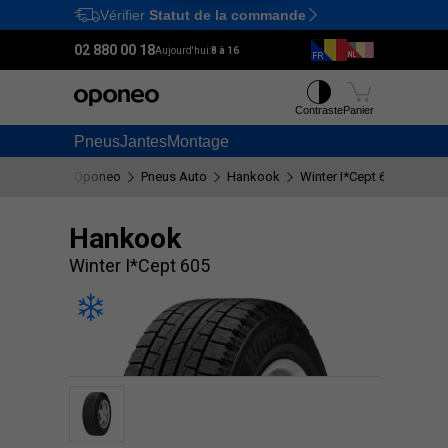
Vérifier
Statut de la commande
Ctrl
M
02 880 00 18
Aujourd'hui:
8 à 16
Contraste
Panier
Pneus
Jantes
Montage
Oponeo
Pneus Auto
Hankook
Winter I*Cept 605
Hankook
Winter I*Cept 605