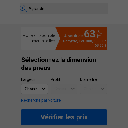
Agrandir
63
€
Modèle disponible
A partir de
pc
en plusieurs tailles
+ Recytyre, Cat. 300, 5,30 € =
68,30 €
Sélectionnez la dimension
des pneus
Largeur
Profil
Diamètre
Recherche par voiture
Vérifier les prix