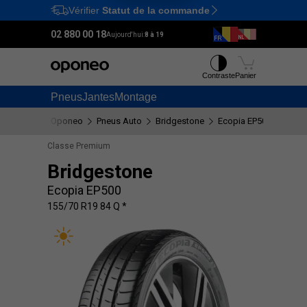
Vérifier
Statut de la commande
Ctrl
M
02 880 00 18
Aujourd'hui:
8 à 19
Contraste
Panier
Pneus
Jantes
Montage
Oponeo
Pneus Auto
Bridgestone
Ecopia EP500
155/7
Classe Premium
Bridgestone
Ecopia EP500
155/70 R19 84 Q *