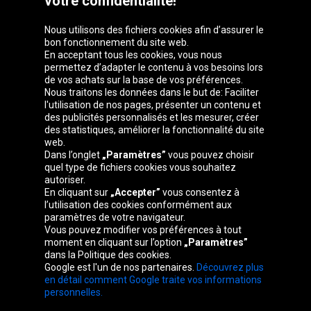
votre confidentialité!
Nous utilisons des fichiers cookies afin d’assurer le
bon fonctionnement du site web.
En acceptant tous les cookies, vous nous
permettez d’adapter le contenu à vos besoins lors
de vos achats sur la base de vos préférences.
Groupe Oponeo
Nous traitons les données dans le but de: Faciliter
l'utilisation de nos pages, présenter un contenu et
des publicités personnalisés et les mesurer, créer
des statistiques, améliorer la fonctionnalité du site
web.
Česká
Deutschland
Éire
España
Dans l’onglet
„Paramètres”
vous pouvez choisir
republika
quel type de fichiers cookies vous souhaitez
autoriser.
En cliquant sur
„Accepter”
vous consentez à
l’utilisation des cookies conformément aux
France
Italia
Magyarország
Nederland
paramètres de votre navigateur.
Vous pouvez modifier vos préférences à tout
moment en cliquant sur l’option
„Paramètres”
dans la Politique des cookies.
Google est l'un de nos partenaires.
Découvrez plus
Österreich
Polska
Slovenská
United
en détail comment Google traite vos informations
republika
Kingdom
personnelles.