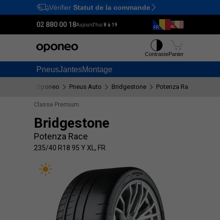
Vérifier
Statut de la commande
Ctrl
M
02 880 00 18
Aujourd'hui:
8 à 19
Contraste
Panier
Pneus
Jantes
Montage
Oponeo
Pneus Auto
Bridgestone
Potenza Race
235/4
Classe Premium
Bridgestone
Potenza Race
235/40 R18 95 Y XL, FR