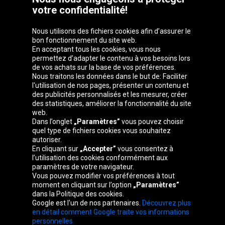
votre confidentialité!
Nous utilisons des fichiers cookies afin d’assurer le
bon fonctionnement du site web.
En acceptant tous les cookies, vous nous
permettez d’adapter le contenu à vos besoins lors
de vos achats sur la base de vos préférences.
Groupe Oponeo
Nous traitons les données dans le but de: Faciliter
l'utilisation de nos pages, présenter un contenu et
des publicités personnalisés et les mesurer, créer
des statistiques, améliorer la fonctionnalité du site
web.
Česká
Deutschland
Éire
España
Dans l’onglet
„Paramètres”
vous pouvez choisir
republika
quel type de fichiers cookies vous souhaitez
autoriser.
En cliquant sur
„Accepter”
vous consentez à
l’utilisation des cookies conformément aux
France
Italia
Magyarország
Nederland
paramètres de votre navigateur.
Vous pouvez modifier vos préférences à tout
moment en cliquant sur l’option
„Paramètres”
dans la Politique des cookies.
Google est l'un de nos partenaires.
Découvrez plus
Österreich
Polska
Slovenská
United
en détail comment Google traite vos informations
republika
Kingdom
personnelles.