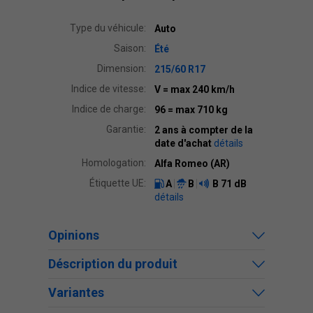
Type du véhicule:
Auto
Saison:
Été
Dimension:
215/60 R17
Indice de vitesse:
V
= max 240 km/h
Indice de charge:
96
= max 710 kg
Garantie:
2 ans à compter de la
date d'achat
détails
Homologation:
Alfa Romeo (AR)
Étiquette UE:
A
B
B
71 dB
détails
Opinions
Déscription du produit
Variantes