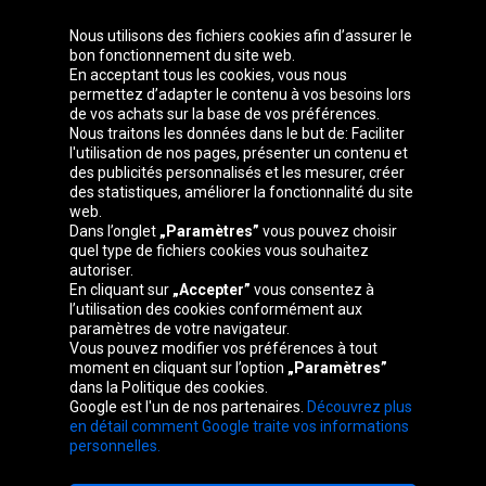
Nous utilisons des fichiers cookies afin d’assurer le
bon fonctionnement du site web.
En acceptant tous les cookies, vous nous
permettez d’adapter le contenu à vos besoins lors
de vos achats sur la base de vos préférences.
Groupe Oponeo
Nous traitons les données dans le but de: Faciliter
l'utilisation de nos pages, présenter un contenu et
des publicités personnalisés et les mesurer, créer
des statistiques, améliorer la fonctionnalité du site
web.
Česká
Deutschland
Éire
España
Dans l’onglet
„Paramètres”
vous pouvez choisir
republika
quel type de fichiers cookies vous souhaitez
autoriser.
En cliquant sur
„Accepter”
vous consentez à
l’utilisation des cookies conformément aux
France
Italia
Magyarország
Nederland
paramètres de votre navigateur.
Vous pouvez modifier vos préférences à tout
moment en cliquant sur l’option
„Paramètres”
dans la Politique des cookies.
Google est l'un de nos partenaires.
Découvrez plus
Österreich
Polska
Slovenská
United
en détail comment Google traite vos informations
republika
Kingdom
personnelles.