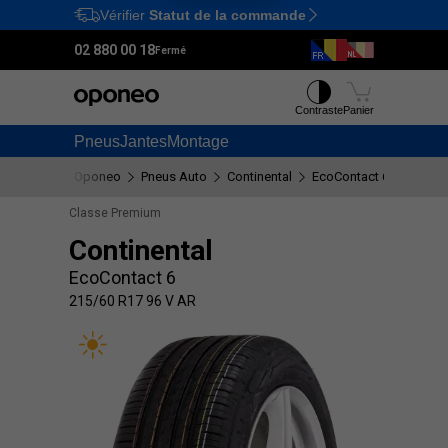
Vérifier
Statut de la commande
Ctrl
M
02 880 00 18
Fermé
Contraste
Panier
Pneus
Jantes
Montage
Oponeo
Pneus Auto
Continental
EcoContact 6
215/60
Classe Premium
Continental
EcoContact 6
215/60 R17 96 V AR