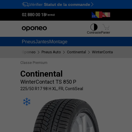
Vérifier
Statut de la commande
Ctrl
M
02 880 00 18
Fermé
Contraste
Panier
Pneus
Jantes
Montage
Oponeo
Pneus Auto
Continental
WinterContact TS 850 P
Classe Premium
Continental
WinterContact TS 850 P
225/50 R17 98 H XL, FR, ContiSeal