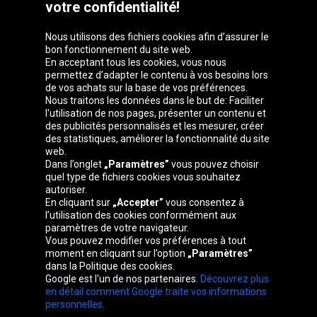
votre confidentialité!
Nous utilisons des fichiers cookies afin d’assurer le
bon fonctionnement du site web.
En acceptant tous les cookies, vous nous
permettez d’adapter le contenu à vos besoins lors
de vos achats sur la base de vos préférences.
Groupe Oponeo
Nous traitons les données dans le but de: Faciliter
l'utilisation de nos pages, présenter un contenu et
des publicités personnalisés et les mesurer, créer
des statistiques, améliorer la fonctionnalité du site
web.
Česká
Deutschland
Éire
España
Dans l’onglet
„Paramètres”
vous pouvez choisir
republika
quel type de fichiers cookies vous souhaitez
autoriser.
En cliquant sur
„Accepter”
vous consentez à
l’utilisation des cookies conformément aux
France
Italia
Magyarország
Nederland
paramètres de votre navigateur.
Vous pouvez modifier vos préférences à tout
moment en cliquant sur l’option
„Paramètres”
dans la Politique des cookies.
Google est l'un de nos partenaires.
Découvrez plus
Österreich
Polska
Slovenská
United
en détail comment Google traite vos informations
republika
Kingdom
personnelles.