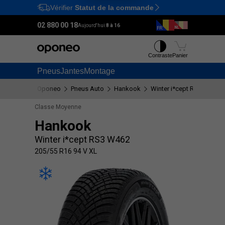
Vérifier
Statut de la commande
Ctrl
M
02 880 00 18
Aujourd'hui:
8 à 16
Contraste
Panier
Pneus
Jantes
Montage
Oponeo
Pneus Auto
Hankook
Winter i*cept RS3 W462
Classe Moyenne
Hankook
Winter i*cept RS3 W462
205/55 R16 94 V XL