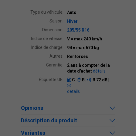
Type du véhicule:
Auto
Saison:
Hiver
Dimension:
205/55 R16
Indice de vitesse:
V
= max 240 km/h
Indice de charge:
94
= max 670 kg
Autres:
Renforcés
Garantie:
2 ans à compter de la
date d'achat
détails
Étiquette UE:
C
B
B
72 dB
détails
Opinions
Déscription du produit
Variantes