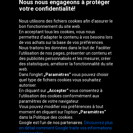
Nous nous engageons à protéger
votre confidentialité!
Nous utilisons des fichiers cookies afin d’assurer le
bon fonctionnement du site web.
En acceptant tous les cookies, vous nous
permettez d’adapter le contenu à vos besoins lors
de vos achats sur la base de vos préférences.
Groupe Oponeo
Nous traitons les données dans le but de: Faciliter
l'utilisation de nos pages, présenter un contenu et
des publicités personnalisés et les mesurer, créer
des statistiques, améliorer la fonctionnalité du site
web.
Česká
Deutschland
Éire
España
Dans l’onglet
„Paramètres”
vous pouvez choisir
republika
quel type de fichiers cookies vous souhaitez
autoriser.
En cliquant sur
„Accepter”
vous consentez à
l’utilisation des cookies conformément aux
France
Italia
Magyarország
Nederland
paramètres de votre navigateur.
Vous pouvez modifier vos préférences à tout
moment en cliquant sur l’option
„Paramètres”
dans la Politique des cookies.
Google est l'un de nos partenaires.
Découvrez plus
Österreich
Polska
Slovenská
United
en détail comment Google traite vos informations
republika
Kingdom