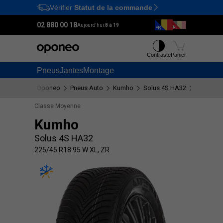
Vérifier
Statut de la commande
Ctrl
M
02 880 00 18
Aujourd'hui:
8 à 19
Contraste
Panier
Pneus
Jantes
Montage
Oponeo
Pneus Auto
Kumho
Solus 4S HA32
225/45 R
Classe Moyenne
Kumho
Solus 4S HA32
225/45 R18 95 W XL, ZR