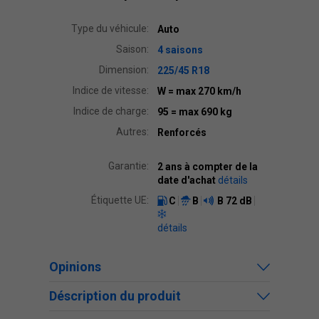
Type du véhicule:
Auto
Saison:
4 saisons
Dimension:
225/45 R18
Indice de vitesse:
W
= max 270 km/h
Indice de charge:
95
= max 690 kg
Autres:
Renforcés
Garantie:
2 ans à compter de la
date d'achat
détails
Étiquette UE:
C
B
B
72 dB
détails
Opinions
Déscription du produit