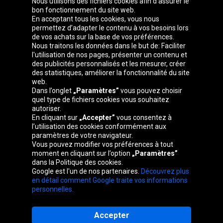
Nous utilisons des fichiers cookies afin d’assurer le
bon fonctionnement du site web.
En acceptant tous les cookies, vous nous
permettez d’adapter le contenu à vos besoins lors
de vos achats sur la base de vos préférences.
Groupe Oponeo
Nous traitons les données dans le but de: Faciliter
l'utilisation de nos pages, présenter un contenu et
des publicités personnalisés et les mesurer, créer
des statistiques, améliorer la fonctionnalité du site
web.
Česká
Deutschland
Éire
España
Dans l’onglet
„Paramètres”
vous pouvez choisir
republika
quel type de fichiers cookies vous souhaitez
autoriser.
En cliquant sur
„Accepter”
vous consentez à
l’utilisation des cookies conformément aux
France
Italia
Magyarország
Nederland
paramètres de votre navigateur.
Vous pouvez modifier vos préférences à tout
moment en cliquant sur l’option
„Paramètres”
dans la Politique des cookies.
Google est l'un de nos partenaires.
Découvrez plus
Österreich
Polska
Slovenská
United
en détail comment Google traite vos informations
republika
Kingdom
personnelles.
Accepter