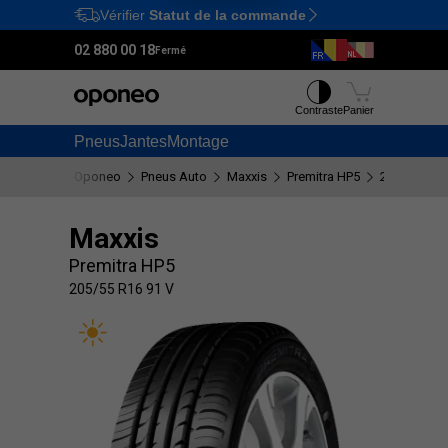
Vérifier
Statut de la commande
Ctrl
M
02 880 00 18
Fermé
Contraste
Panier
Pneus
Jantes
Montage
Oponeo
Pneus Auto
Maxxis
Premitra HP5
205/55 R16
Maxxis
Premitra HP5
205/55 R16 91 V