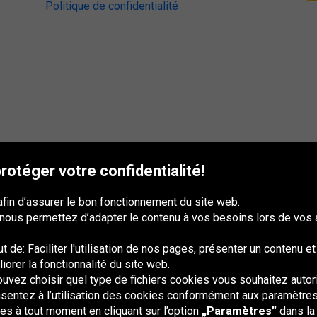
Politique de confidentialité
otéger votre confidentialité!
afin d’assurer le bon fonctionnement du site web.
 nous permettez d’adapter le contenu à vos besoins lors de vos 
 de: Faciliter l'utilisation de nos pages, présenter un contenu e
iorer la fonctionnalité du site web.
uvez choisir quel type de fichiers cookies vous souhaitez autori
France
Italia
Magyarország
Nederland
Österreich
Polska
Slovenská
U
republika
K
entez à l’utilisation des cookies conformément aux paramètres 
s à tout moment en cliquant sur l’option
„Paramètres”
dans la