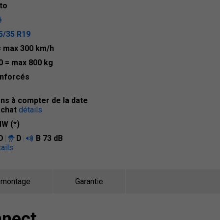
to
é
5/35 R19
= max 300 km/h
0
= max 800 kg
nforcés
ans à compter de la date
achat
détails
W (*)
D
D
B
73 dB
ails
 montage
Garantie
nnect