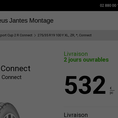
02 880 00 
eus
Jantes
Montage
 Sport Cup 2 R Connect
275/35 R19 100 Y XL, ZR, *, Connect
Livraison
2 jours ouvrables
R Connect
532
, Connect
€
pc
Livraison