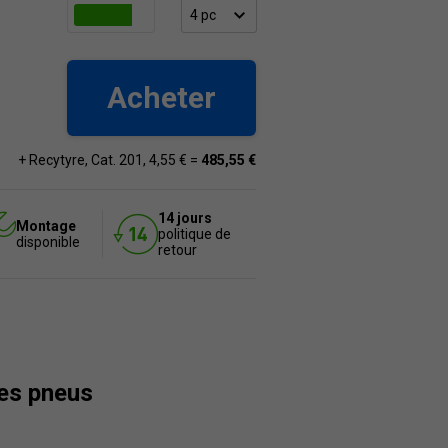
Acheter
+ Recytyre, Cat. 201, 4,55 € =
485,55 €
14 jours
Montage
politique de
disponible
retour
des pneus