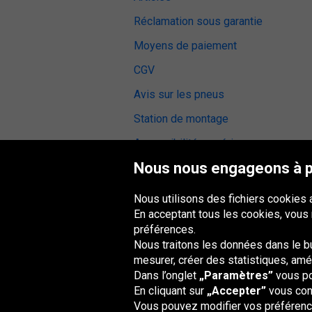
Réclamation sous garantie
Moyens de paiement
CGV
Avis sur les pneus
Station de montage
Accessibilité numérique
Nous nous engageons à pr
Nous utilisons des fichiers cookies 
En acceptant tous les cookies, vous
Groupe Oponeo
préférences.
Nous traitons les données dans le but
mesurer, créer des statistiques, amél
Dans l’onglet
„Paramètres”
vous po
Česká
Deutschland
Éire
España
republika
En cliquant sur
„Accepter”
vous cons
Vous pouvez modifier vos préférence