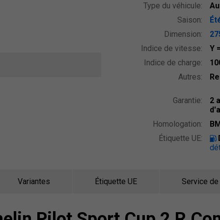
Type du véhicule:
Au
Saison:
Ét
Dimension:
27
Indice de vitesse:
Y
Indice de charge:
10
Autres:
Re
Garantie:
2 
d'
Homologation:
BM
Étiquette UE:
dét
Variantes
Étiquette UE
Service de
elin Pilot Sport Cup 2 R Co