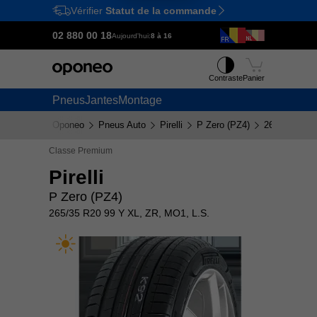
Vérifier
Statut de la commande
Ctrl
M
02 880 00 18
Aujourd'hui:
8 à 16
Contraste
Panier
Pneus
Jantes
Montage
Oponeo
Pneus Auto
Pirelli
P Zero (PZ4)
265/35 R20 
Classe Premium
Pirelli
P Zero (PZ4)
265/35 R20 99 Y XL, ZR, MO1, L.S.