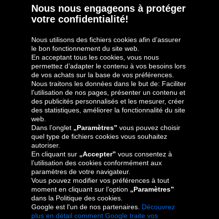
Nous nous engageons à protéger
votre confidentialité!
Nous utilisons des fichiers cookies afin d’assurer
le bon fonctionnement du site web.
En acceptant tous les cookies, vous nous
permettez d’adapter le contenu à vos besoins lors
de vos achats sur la base de vos préférences.
Groupe Oponeo
Nous traitons les données dans le but de: Faciliter
l'utilisation de nos pages, présenter un contenu et
des publicités personnalisés et les mesurer, créer
des statistiques, améliorer la fonctionnalité du site
web.
Česká
Deutschland
Éire
España
Dans l’onglet
„Paramètres”
vous pouvez choisir
republika
quel type de fichiers cookies vous souhaitez
autoriser.
En cliquant sur
„Accepter”
vous consentez à
l’utilisation des cookies conformément aux
France
Italia
Magyarország
Nederland
paramètres de votre navigateur.
Vous pouvez modifier vos préférences à tout
moment en cliquant sur l’option
„Paramètres”
dans la Politique des cookies.
Google est l'un de nos partenaires.
Découvrez
Österreich
Polska
Slovenská
United
plus en détail comment Google traite vos
republika
Kingdom