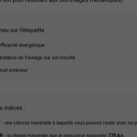
eu sur l'étiquette
efficacité énergétique
distance de freinage sur sol mouillé
ruit extérieur
s indices :
V
-
une vitesse maximale à laquelle vous pouvez rouler avec ce 
9
-
la charge maximale que le pneu peut supporter
775 kg
.