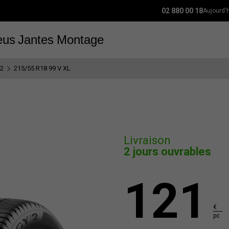
02 880 00 18
Aujourd'
eus
Jantes
Montage
 2
215/55 R18 99 V XL
Livraison
2 jours ouvrables
121
€
pc