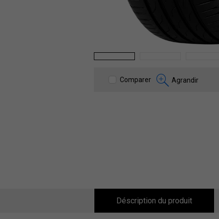
1
2
3
Comparer
Agrandir
Déscription du produit