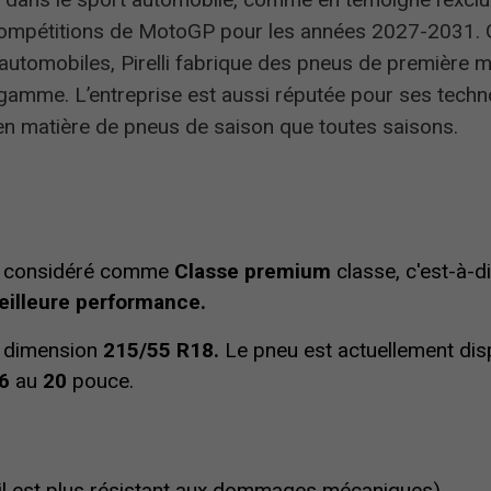
compétitions de MotoGP pour les années 2027-2031. G
s automobiles, Pirelli fabrique des pneus de première
gamme. L’entreprise est aussi réputée pour ses techn
en matière de pneus de saison que toutes saisons.
t considéré comme
Classe premium
classe, c'est-à-d
eilleure performance.
a dimension
215/55 R18.
Le pneu est actuellement dis
6
au
20
pouce.
(il est plus résistant aux dommages mécaniques)