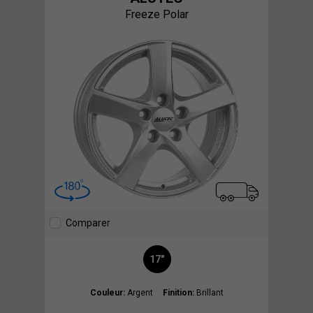
Freeze Polar
Comparer
17"
Couleur:
Argent
Finition:
Brillant