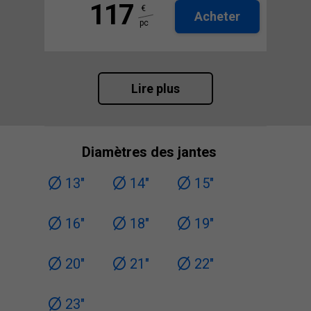
117
€
Acheter
pc
Lire plus
Diamètres des jantes
13"
14"
15"
16"
18"
19"
20"
21"
22"
23"