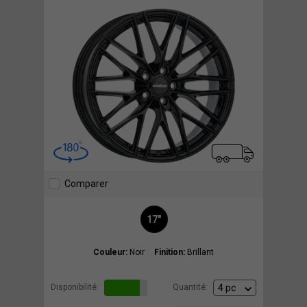
Comparer
17"
Couleur:
Noir
Finition:
Brillant
Disponibilité:
Quantité: