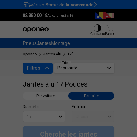
Vérifier
Statut de la commande
Ctrl
M
02 880 00 18
Aujourd'hui:
8 à 16
Contraste
Panier
Pneus
Jantes
Montage
Oponeo
Jantes alu
17"
Trier:
Filtres
Popularité
Jantes alu 17 Pouces
Par voiture
Par taille
Diamètre
Entraxe
Cherche les jantes