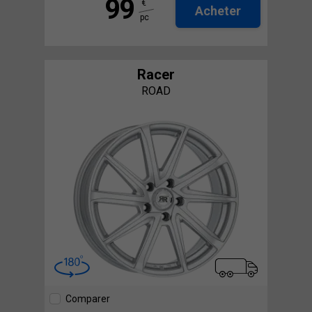
99
€
Acheter
pc
Racer
ROAD
Comparer