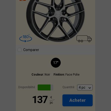
Comparer
17"
Couleur:
Noir
Finition:
Face Polie
Disponibilité:
Quantité:
137
€
Acheter
pc