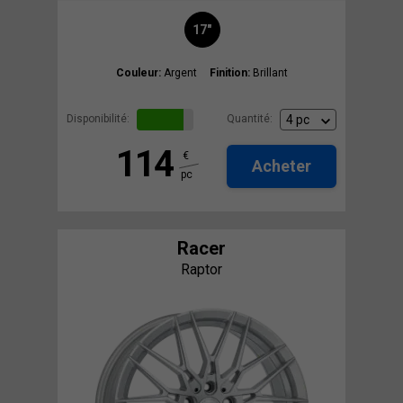
17"
Couleur:
Argent
Finition:
Brillant
Disponibilité:
Quantité:
114
€
Acheter
pc
Racer
Raptor