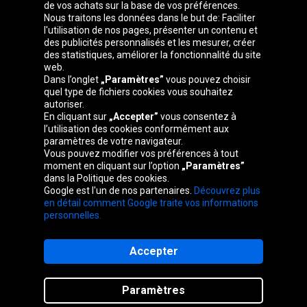
de vos achats sur la base de vos préférences.
Groupe Oponeo
Nous traitons les données dans le but de: Faciliter
l'utilisation de nos pages, présenter un contenu et
des publicités personnalisés et les mesurer, créer
des statistiques, améliorer la fonctionnalité du site
web.
Česká
Deutschland
Éire
España
Dans l’onglet
„Paramètres”
vous pouvez choisir
republika
quel type de fichiers cookies vous souhaitez
autoriser.
En cliquant sur
„Accepter”
vous consentez à
l’utilisation des cookies conformément aux
France
Italia
Magyarország
Nederland
paramètres de votre navigateur.
Vous pouvez modifier vos préférences à tout
moment en cliquant sur l’option
„Paramètres”
dans la Politique des cookies.
Google est l'un de nos partenaires.
Découvrez plus
Österreich
Polska
Slovenská
United
en détail comment Google traite vos informations
republika
Kingdom
personnelles.
Accepter
Plan du site
Paramètres