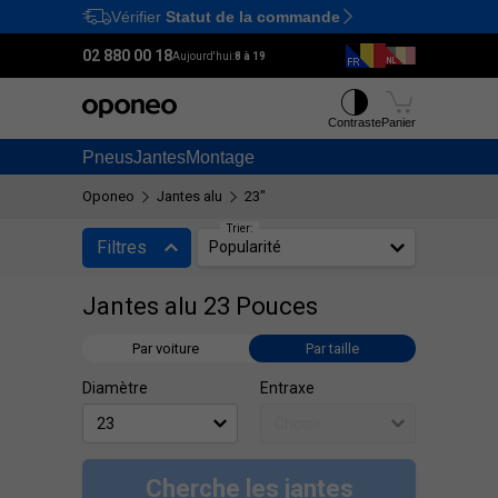
Vérifier
Statut de la commande
Ctrl
M
02 880 00 18
Aujourd'hui:
8 à 19
Contraste
Panier
Pneus
Jantes
Montage
Oponeo
Jantes alu
23"
Trier:
Filtres
Popularité
Jantes alu 23 Pouces
Par voiture
Par taille
Diamètre
Entraxe
Cherche les jantes