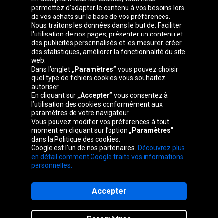
permettez d’adapter le contenu à vos besoins lors
de vos achats sur la base de vos préférences.
Groupe Oponeo
Nous traitons les données dans le but de: Faciliter
l'utilisation de nos pages, présenter un contenu et
des publicités personnalisés et les mesurer, créer
des statistiques, améliorer la fonctionnalité du site
web.
Česká
Deutschland
Éire
España
Dans l’onglet
„Paramètres”
vous pouvez choisir
republika
quel type de fichiers cookies vous souhaitez
autoriser.
En cliquant sur
„Accepter”
vous consentez à
l’utilisation des cookies conformément aux
France
Italia
Magyarország
Nederland
paramètres de votre navigateur.
Vous pouvez modifier vos préférences à tout
moment en cliquant sur l’option
„Paramètres”
dans la Politique des cookies.
Google est l'un de nos partenaires.
Découvrez plus
Österreich
Polska
Slovenská
United
en détail comment Google traite vos informations
republika
Kingdom
personnelles.
Accepter
Plan du site