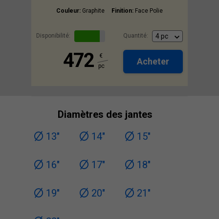
Couleur:
Graphite
Finition:
Face Polie
Disponibilité:
Quantité:
472
€
Acheter
pc
Diamètres des jantes
13"
14"
15"
16"
17"
18"
19"
20"
21"